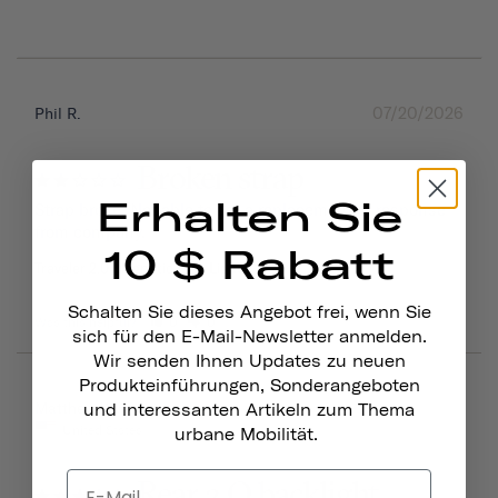
07/20/2026
Phil R.
Broken strap
Erhalten Sie
Strap broke. Not able to get a replacement or response 
from company.
10 $ Rabatt
Traveler 2.0 Magnetic Bike Lights
Schalten Sie dieses Angebot frei, wenn Sie
Was this helpful?
0
0
sich für den E-Mail-Newsletter anmelden.
Wir senden Ihnen Updates zu neuen
Produkteinführungen, Sonderangeboten
06/16/2026
Matthew W.
und interessanten Artikeln zum Thema
United States
urbane Mobilität.
Rear 2.O backlight