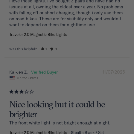
i love these lights. i've bought 3 pairs and have had no 
issues at all, owning the oldest over a year. No problems 
with falling off or short charging, though i only use them 
on road bikes. These are for visibility only and wouldn't 
want to depend on them for nighttime use.
Traveler 2.0 Magnetic Bike Lights
Was this helpful?
1
0
11/07/2025
Kai-Jen Z.
United States
Nice looking but it could be
brighter
The front white light is not bright enough at night.
Traveler 2.0 Magnetic Bike Lights
Stealth Black / Set