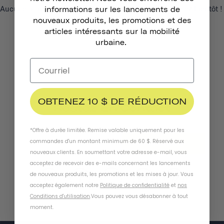
Aucune offre d'emploi disponible actuellement. Revenez bientôt !
informations sur les lancements de
nouveaux produits, les promotions et des
articles intéressants sur la mobilité
urbaine.
OBTENEZ 10 $ DE RÉDUCTION
Restez En Contact
*Offre à durée limitée. Remise valable uniquement pour les
commandes d'un montant minimum de 60 $. Réservé aux
S'ABONNER
nouveaux clients. En soumettant votre adresse e-mail, vous
acceptez de recevoir des e-mails concernant les lancements
de nouveaux produits, les promotions et les mises à jour. Vous
acceptez également notre
Politique de confidentialité
et
nos
Conditions d'utilisation
.
Vous pouvez vous désabonner à tout
moment
.