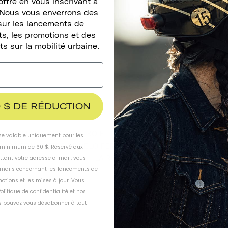
ffre en vous inscrivant à
. Nous vous enverrons des
sur les lancements de
s, les promotions et des
ts sur la mobilité urbaine.
 $ DE RÉDUCTION
AVEC LEUR STYLE RÉTRO ET LEUR SON CLAIR ET PUISSANT,
ise valable uniquement pour les
NOS SONNETTES DE VÉLO FERONT TOURNER LES TÊTES SUR
inimum de 60 $. Réservé aux
LA ROUTE.
ttant votre adresse e-mail, vous
-mails concernant les lancements de
otions et les mises à jour. Vous
olitique de confidentialité
et
nos
 pouvez vous désabonner à tout