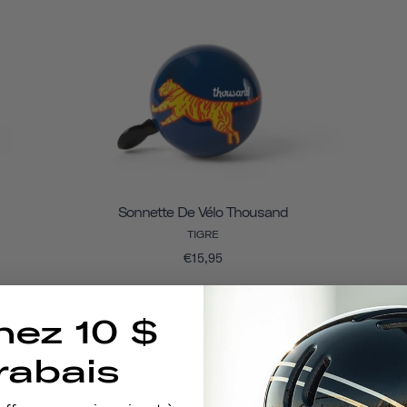
Sonnette De Vélo Thousand
TIGRE
€15,95
nez 10 $
rabais