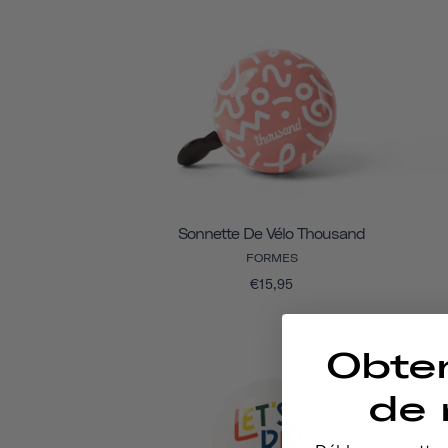
Sonnette De Vélo Thousand
FORMES
€15,95
Obte
de 