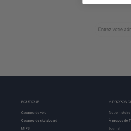
BOUTIQUE
À PROPOS D
Casques de vélo
Notre histoire
Casques de skateboard
À propos de 
MIPS
Journal