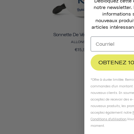
Débloquez cette o
notre newsletter
informations 
nouveaux produit
articles intéressan
Sonnette De Vélo Thousand
ALLONS-Y !
€15,95
OBTENEZ 10
*Offre à durée limitée. Rem
commandes d'un montant m
nouveaux clients. En soume
acceptez de recevoir des e
nouveaux produits, les prom
acceptez également notre
P
Conditions d'utilisation
.
Vous
moment
.