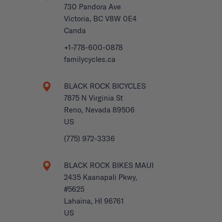
730 Pandora Ave
Victoria, BC V8W 0E4
Canda
+1-778-600-0878
familycycles.ca
BLACK ROCK BICYCLES
7875 N Virginia St
Reno, Nevada 89506
US
(775) 972-3336
BLACK ROCK BIKES MAUI
2435 Kaanapali Pkwy,
#5625
Lahaina, HI 96761
US