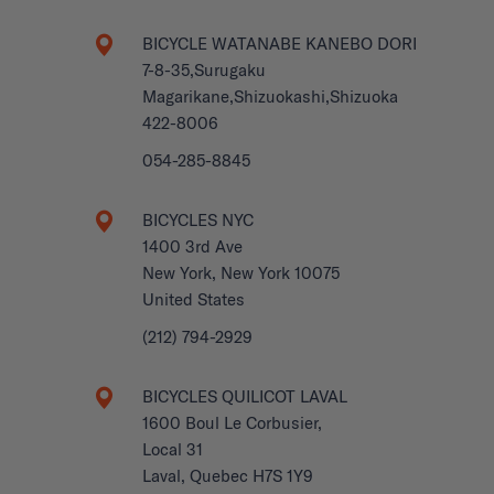
BICYCLE WATANABE KANEBO DORI
7-8-35,Surugaku
Magarikane,Shizuokashi,Shizuoka
422-8006
054-285-8845
BICYCLES NYC
1400 3rd Ave
New York, New York 10075
United States
(212) 794-2929
BICYCLES QUILICOT LAVAL
1600 Boul Le Corbusier,
Local 31
Laval, Quebec H7S 1Y9