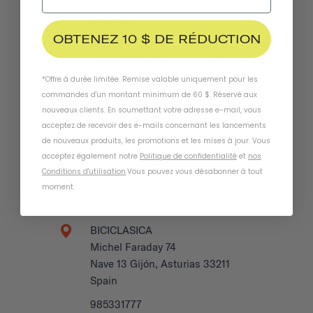
Narrabeen, New South Whales 2101
Australia
OBTENEZ 10 $ DE RÉDUCTION
0422 708 950
benbucklerboards.com.au/c…
*Offre à durée limitée. Remise valable uniquement pour les
commandes d'un montant minimum de 60 $. Réservé aux
BEYOND BIKES
nouveaux clients. En soumettant votre adresse e-mail, vous
27932 La Paz Rd
acceptez de recevoir des e-mails concernant les lancements
Suite H
de nouveaux produits, les promotions et les mises à jour. Vous
Laguna Niguel, CA 92677
acceptez également notre
Politique de confidentialité
et
nos
US
Conditions d'utilisation
.
Vous pouvez vous désabonner à tout
moment
.
(949) 521-6711
BICICLASICA
Michel Faraday 74
Nave 13 Gijón, Asturias 33211
Spain
985331777