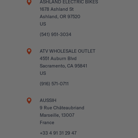
ASHLAND ELECTRIC BIKES
1678 Ashland St
Ashland, OR 97520
US
(541) 951-3034
ATV WHOLESALE OUTLET
4551 Auburn Blvd
Sacramento, CA 95841
US
(916) 571-0711
AUSSIH
9 Rue Châteaubriand
Marseille, 13007
France
+33 4 91 31 29 47