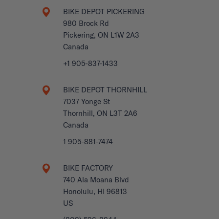
BIKE DEPOT PICKERING
980 Brock Rd
Pickering, ON L1W 2A3
Canada
+1 905-837-1433
BIKE DEPOT THORNHILL
7037 Yonge St
Thornhill, ON L3T 2A6
Canada
1 905-881-7474
BIKE FACTORY
740 Ala Moana Blvd
Honolulu, HI 96813
US