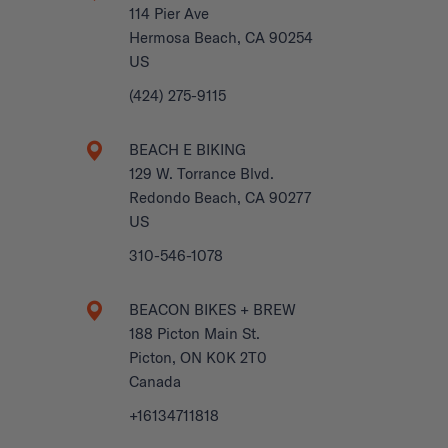
114 Pier Ave
Hermosa Beach, CA 90254
US
(424) 275-9115
BEACH E BIKING
129 W. Torrance Blvd.
Redondo Beach, CA 90277
US
310-546-1078
BEACON BIKES + BREW
188 Picton Main St.
Picton, ON K0K 2T0
Canada
+16134711818