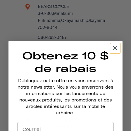
BEARS CCYCLE
3-6-36,Minakumi
Fukushima,Okayamashi,Okayama
702-8044
086-262-0487
Obtenez 10 $
BEIC & LIFESTYLE
Seestrasse 115
de rabais
Horn TG, 9326
Débloquez cette offre en vous inscrivant à
BELL'S BICYCLES
notre newsletter. Nous vous enverrons des
4 George St
informations sur les lancements de
Hastings, TN34 3EG
nouveaux produits, les promotions et des
United Kingdom
articles intéressants sur la mobilité
urbaine.
BEN BUCKLER BOARDS
1228 Pittwater Rd