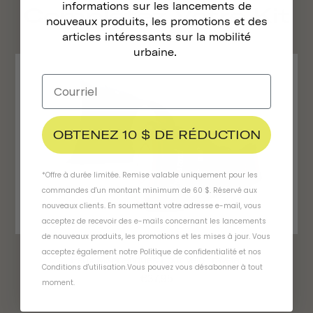
informations sur les lancements de
Complétez Votre Kit
nouveaux produits, les promotions et des
articles intéressants sur la mobilité
urbaine.
OBTENEZ 10 $ DE RÉDUCTION
*Offre à durée limitée. Remise valable uniquement pour les
commandes d'un montant minimum de 60 $. Réservé aux
nouveaux clients. En soumettant votre adresse e-mail, vous
acceptez de recevoir des e-mails concernant les lancements
de nouveaux produits, les promotions et les mises à jour. Vous
acceptez également notre
Politique de confidentialité
et
nos
Feux Magnétiques Pour Vélo Traveler
Conditions d'utilisation
.
Vous pouvez vous désabonner à tout
€37,95
moment
.