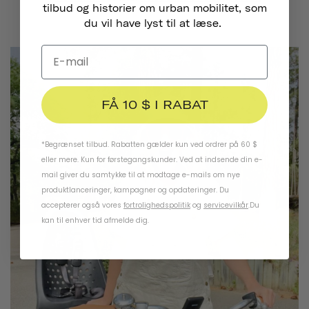
tilbud og historier om urban mobilitet, som
du vil have lyst til at læse.
FÅ 10 $ I RABAT
*Begrænset tilbud. Rabatten gælder kun ved ordrer på 60 $
eller mere. Kun for førstegangskunder. Ved at indsende din e-
mail giver du samtykke til at modtage e-mails om nye
produktlanceringer, kampagner og opdateringer. Du
accepterer også vores
fortrolighedspolitik
og
servicevilkår
.
Du
kan til enhver tid afmelde dig.