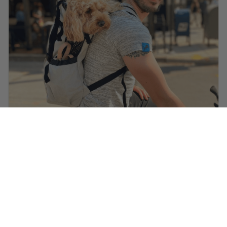
@ella.thecockapoo
bærer
Heritage-hjelm i Carbon Black