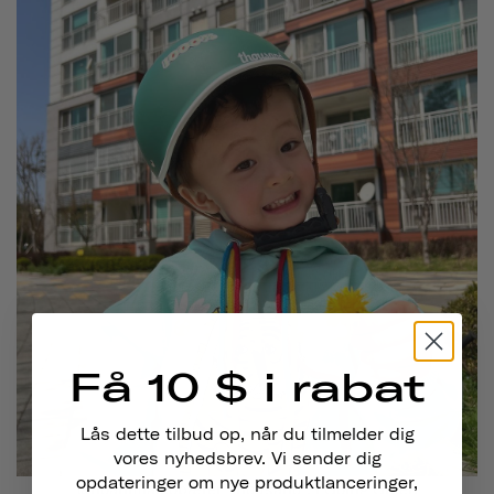
Få 10 $ i rabat
Lås dette tilbud op, når du tilmelder dig
vores nyhedsbrev. Vi sender dig
opdateringer om nye produktlanceringer,
@noahmialeo
bærer
Thousand . i Going Green