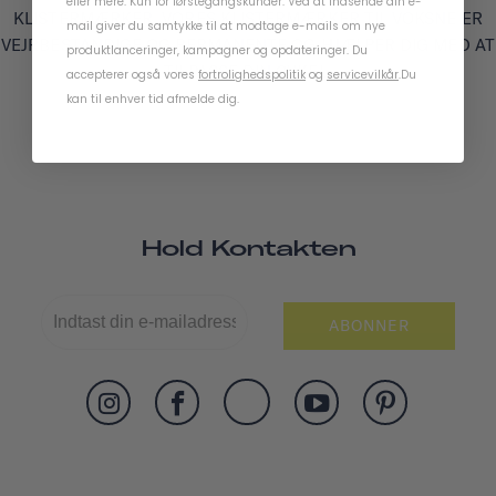
eller mere. Kun for førstegangskunder. Ved at indsende din e-
KLISTERMÆRKER. VORES KLISTERMÆRKER TIL VOKSNE ER
mail giver du samtykke til at modtage e-mails om nye
VEJRBESTANDIGE OG PERMANENTE OG HJÆLPER DIG MED AT
produktlanceringer, kampagner og opdateringer. Du
TILPASSE DIN CYKEL.
accepterer også vores
fortrolighedspolitik
og
servicevilkår
.
Du
kan til enhver tid afmelde dig.
Hold Kontakten
ABONNER