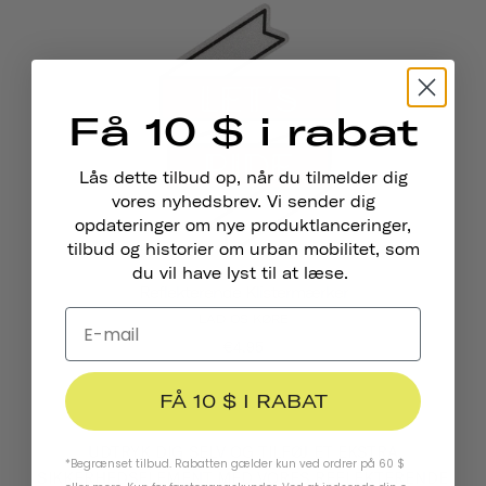
Få 10 $ i rabat
Lås dette tilbud op, når du tilmelder dig
vores nyhedsbrev. Vi sender dig
opdateringer om nye produktlanceringer,
tilbud og historier om urban mobilitet, som
du vil have lyst til at læse.
Reflekterende Klistermærker
LAD OS KØRE
€4,95
FÅ 10 $ I RABAT
UDTRYK DIG SELV OG TILFØJ ET EKSTRA
*Begrænset tilbud. Rabatten gælder kun ved ordrer på 60 $
SIKKERHEDSELEMENT MED VORES REFLEKTERENDE