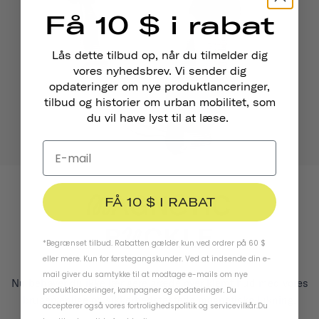
Få 10 $ i rabat
Lås dette tilbud op, når du tilmelder dig
vores nyhedsbrev. Vi sender dig
opdateringer om nye produktlanceringer,
tilbud og historier om urban mobilitet, som
du vil have lyst til at læse.
FÅ 10 $ I RABAT
*Begrænset tilbud. Rabatten gælder kun ved ordrer på 60 $
eller mere. Kun for førstegangskunder. Ved at indsende din e-
mail giver du samtykke til at modtage e-mails om nye
Nu behøver du ikke længere græde over klemt hud med vores
produktlanceringer, kampagner og opdateringer. Du
brugervenlige og sikkerhedstestede magnetiske lukning.
accepterer også vores
fortrolighedspolitik
og
servicevilkår
.
Du