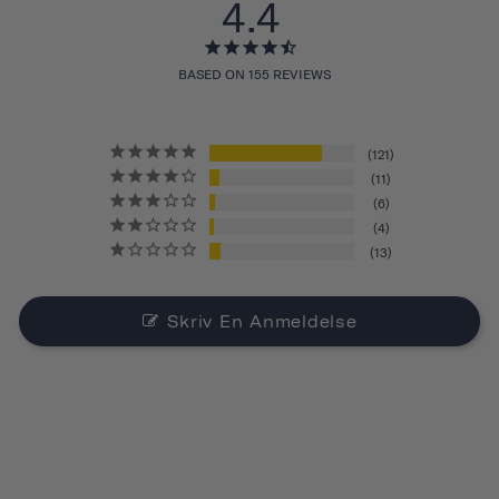
4.4
BASED ON 155 REVIEWS
121
11
6
4
13
Skriv En Anmeldelse