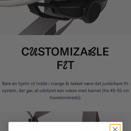
Bare én hjelm vil holde i mange år takket være det justerbare fit-
system, der gør, at udstyret kan vokse med barnet (fra 49-53 cm
hovedomkreds).