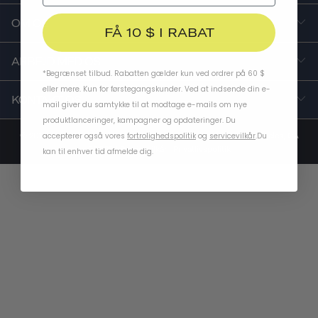
OM OS
FÅ 10 $ I RABAT
ARBEJD MED OS
*Begrænset tilbud. Rabatten gælder kun ved ordrer på 60 $
eller mere. Kun for førstegangskunder. Ved at indsende din e-
KONTAKT OS
mail giver du samtykke til at modtage e-mails om nye
produktlanceringer, kampagner og opdateringer. Du
© 2014-2025 Thousand . 2651 East 12th Street, Unit 520, Los Angeles, CA
accepterer også vores
fortrolighedspolitik
og
servicevilkår
.
Du
90023 |
Servicevilkår
|
Privatlivspolitik
kan til enhver tid afmelde dig.