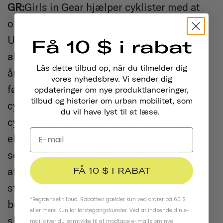
GR:
Girls in Gear hjælper cyklister med at
opbygge selvtillid på og uden for cyklen.
Ugentlige sessioner, der er tilrettelagt med
Få 10 $ i rabat
alderssvarende lektioner for cyklister på 5
Lås dette tilbud op, når du tilmelder dig
år og opefter, fokuserer på en blanding af
vores nyhedsbrev. Vi sender dig
følelsesmæssig udvikling,
opdateringer om nye produktlanceringer,
tilbud og historier om urban mobilitet, som
cykelvedligeholdelse og sikre
du vil have lyst til at læse.
cykelkundskaber. Vi finder, at cykler er et
ekstraordinært redskab til forandring i os
selv og vores samfund, da de kan bruges til
FÅ 10 $ I RABAT
at lære om venlighed, medfølelse og indre
styrke. I dette miljø fører samtaler om at
*Begrænset tilbud. Rabatten gælder kun ved ordrer på 60 $
bede om hjælp til at forstå, hvordan man
eller mere. Kun for førstegangskunder. Ved at indsende din e-
skifter gear på en cykel;
mail giver du samtykke til at modtage e-mails om nye