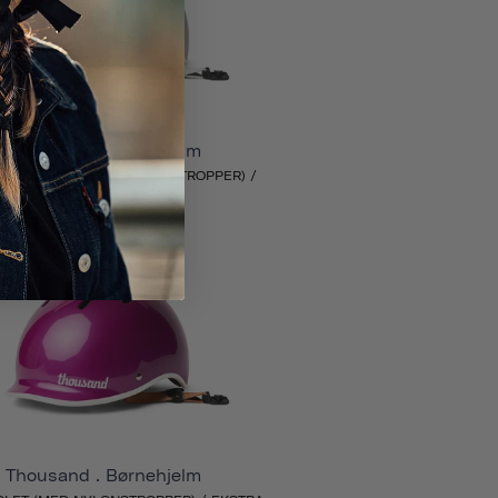
Thousand . Børnehjelm
WAY CREME (MED NYLONSTROPPER) /
EKSTRA LILLE
724 KR
Thousand . Børnehjelm