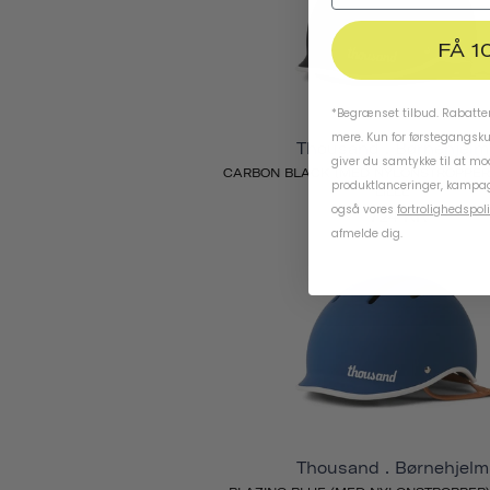
FÅ 1
*Begrænset tilbud. Rabatten
mere. Kun for førstegangsk
Thousand . Børnehjelm
giver du samtykke til at m
CARBON BLACK (MED NYLONSTROPPER)
produktlanceringer, kampag
LILLE
også vores
fortrolighedspoli
724 KR
afmelde dig.
Thousand . Børnehjelm