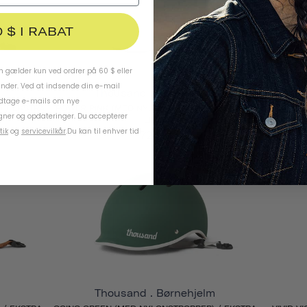
0 $ I RABAT
 gælder kun ved ordrer på 60 $ eller
under. Ved at indsende din e-mail
Thousand . Børnehjelm
odtage e-mails om nye
 / EKSTRA
POWER PINK (MED NYLONSTROPPER) / EKSTRA
SPEED
ner og opdateringer. Du accepterer
LILLE
tik
og
servicevilkår
.
Du kan til enhver tid
724 KR
Thousand . Børnehjelm