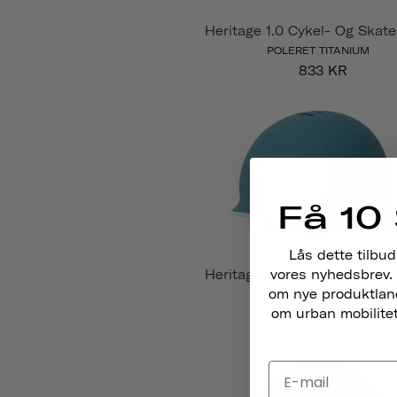
Heritage 1.0 Cykel- Og Skat
POLERET TITANIUM
833 KR
Få 10 
Lås dette tilbud
vores nyhedsbrev. 
Heritage 1.0 Cykel- Og Skat
om nye produktlance
KYSTBLÅ
om urban mobilitet,
833 KR