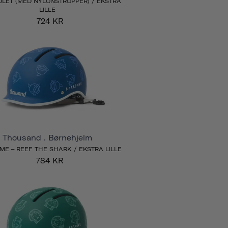
IOLET (MED NYLONSTROPPER) / EKSTRA
LILLE
724 KR
Thousand . Børnehjelm
E – REEF THE SHARK / EKSTRA LILLE
784 KR