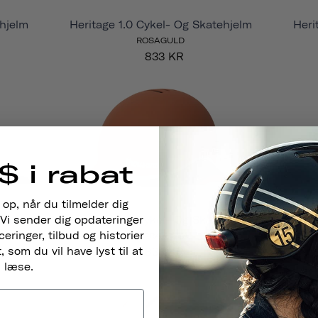
ehjelm
Heritage 1.0 Cykel- Og Skatehjelm
Heri
ROSAGULD
833 KR
$ i rabat
 op, når du tilmelder dig
Vi sender dig opdateringer
ehjelm
Heritage 1.0 Cykel- Og Skatehjelm
Heri
ringer, tilbud og historier
TERRAKOTTA
 som du vil have lyst til at
833 KR
læse.