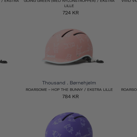
 / EKSTRA
GOING GREEN (MED NYLONSTROPPER) / EKSTRA
VIVID V
LILLE
724 KR
Thousand . Børnehjelm
ROARSOME – HOP THE BUNNY / EKSTRA LILLE
ROARSOM
784 KR