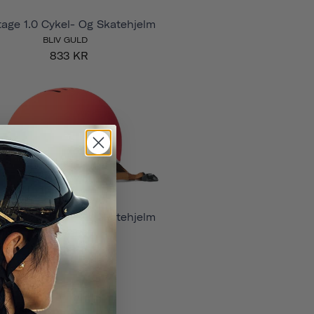
tage 1.0 Cykel- Og Skatehjelm
BLIV GULD
833 KR
tage 1.0 Cykel- Og Skatehjelm
DAGGRY RØD
833 KR