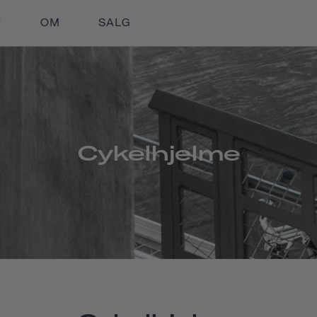
OM
SALG
Cykelhjelme