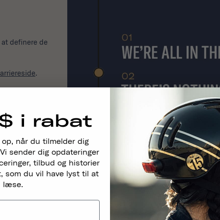
l at definere de
arriereside
.
$ i rabat
 op, når du tilmelder dig
Vi sender dig opdateringer
ringer, tilbud og historier
 som du vil have lyst til at
læse.