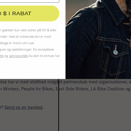
0 $ I RABAT
 gælder kun ved ordrer på 60 $ eller
under. Ved at indsende din e-mail
odtage e-mails om nye
ner og opdateringer. Du accepterer
tik
og
servicevilkår
.
Du kan til enhver tid
nkluderende gader, ved at indgå partnerskab med Healthy Active Stre
else har vi med stolthed indgået partnerskab med organisationer, d
 Winters, People for Bikes, East Side Riders, LA Bike Coalition og 
de?
Send os en besked
.