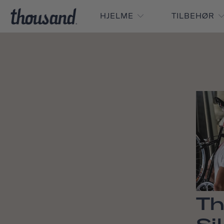
HJELME
TILBEHØR
Th