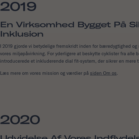
2019
En Virksomhed Bygget På Sik
Inklusion
I 2019 gjorde vi betydelige fremskridt inden for bæredygtighed og
vores miljøpåvirkning. For yderligere at beskytte cyklister fra all
introducerede et inkluderende dial fit-system, der sikrer en mere 
Læs mere om vores mission og værdier på
siden Om os
.
2020
Udvidelse Af Vores Indflydel