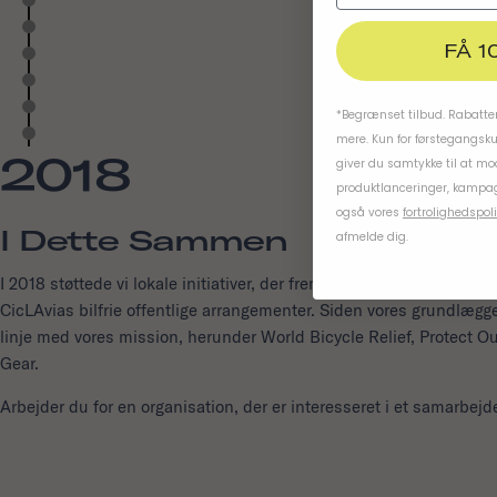
FÅ 1
*Begrænset tilbud. Rabatten
mere. Kun for førstegangsk
2018
giver du samtykke til at m
produktlanceringer, kampag
også vores
fortrolighedspoli
I Dette Sammen
afmelde dig.
I 2018 støttede vi lokale initiativer, der fremmer mere sikre og i
CicLAvias bilfrie offentlige arrangementer. Siden vores grundlægg
linje med vores mission, herunder World Bicycle Relief, Protect Our
Gear.
Arbejder du for en organisation, der er interesseret i et samarbej