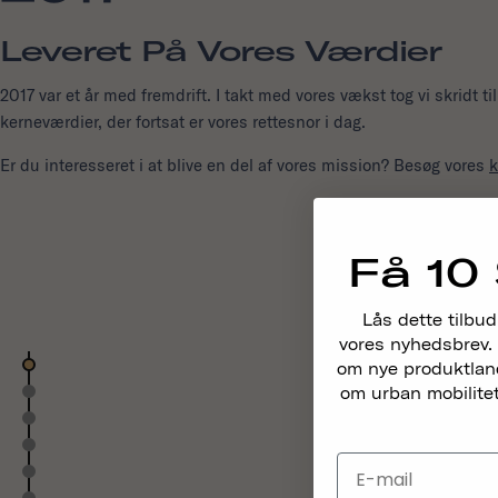
Leveret På Vores Værdier
2017 var et år med fremdrift. I takt med vores vækst tog vi skridt ti
kerneværdier, der fortsat er vores rettesnor i dag.
Er du interesseret i at blive en del af vores mission? Besøg vores
k
Få 10 
Lås dette tilbud
vores nyhedsbrev. 
om nye produktlance
om urban mobilitet,