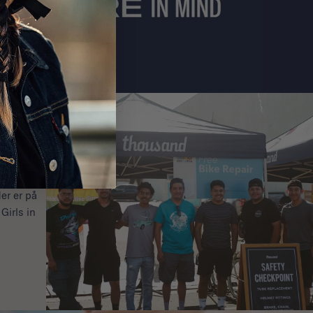
ets og
er er på
Girls in