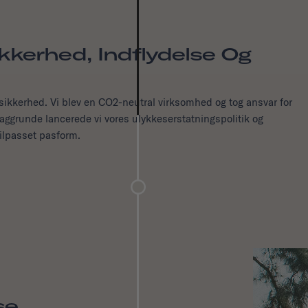
kerhed, Indflydelse Og
 sikkerhed. Vi blev en CO2-neutral virksomhed og tog ansvar for
e baggrunde lancerede vi vores ulykkeserstatningspolitik og
tilpasset pasform.
se