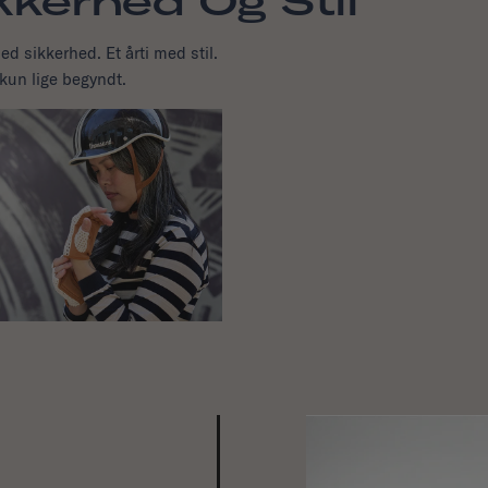
kkerhed Og Stil
med sikkerhed. Et årti med stil.
 kun lige begyndt.