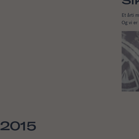
Si
Et årti 
Og vi er
2015