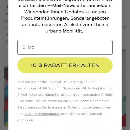
sich für den E-Mail-Newsletter anmelden.
Hobby/Kunstprojekt. Aber als sich die
Wir senden Ihnen Updates zu neuen
Geschäftsgrundlage zu festigen begann, fand ich
Produkteinführungen, Sonderangeboten
wirklich meinen Weg, etwas zu finden, an dem ich
und interessanten Artikeln zum Thema
unermüdlich arbeiten wollte – etwas, das ich so sehr
urbane Mobilität.
liebte, dass ich mich ihm voll und ganz widmen
konnte.
10 $ RABATT ERHALTEN
*Zeitlich begrenztes Angebot. Der Rabatt gilt nur für
Bestellungen ab 60 $. Nur für Neukunden. Mit der Angabe Ihrer
E-Mail-Adresse erklären Sie sich damit einverstanden, E-Mails
über neue Produkte, Werbeaktionen und Updates zu erhalten.
Sie stimmen außerdem unseren
Datenschutzbestimmungen
und
Nutzungsbedingungen
zu
.
Sie können sich jederzeit
abmelden.