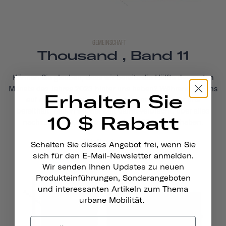
GEMEINSCHAFT
Thousand , Band 11
Können Sie glauben, dass wir bereits die Hälfte des ersten
Monats des Jahres 2023 hinter uns haben? Während wir uns
Erhalten Sie
auf alles vorbereiten, was dieses neue Jahr für uns
bereithält, haben wir viel Zeit damit verbracht, über alles
10 $ Rabatt
nachzudenken, was wir im Jahr 2022 erreicht haben.
Weiterlesen
Schalten Sie dieses Angebot frei, wenn Sie
sich für den E-Mail-Newsletter anmelden.
Wir senden Ihnen Updates zu neuen
Produkteinführungen, Sonderangeboten
und interessanten Artikeln zum Thema
urbane Mobilität.