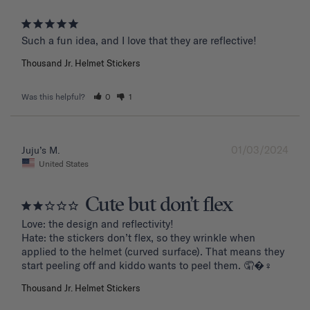
Such a fun idea, and I love that they are reflective!
Thousand Jr. Helmet Stickers
Was this helpful?
0
1
01/03/2024
Juju’s M.
United States
Cute but don’t flex
Love: the design and reflectivity!

Hate: the stickers don’t flex, so they wrinkle when 
applied to the helmet (curved surface). That means they 
start peeling off and kiddo wants to peel them. 🤦�‍♀️
Thousand Jr. Helmet Stickers