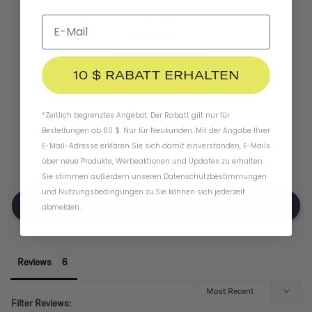
4.0
BASED ON 6 REVIEWS
10 $ RABATT ERHALTEN
4
*Zeitlich begrenztes Angebot. Der Rabatt gilt nur für
0
Bestellungen ab 60 $. Nur für Neukunden. Mit der Angabe Ihrer
0
E-Mail-Adresse erklären Sie sich damit einverstanden, E-Mails
2
über neue Produkte, Werbeaktionen und Updates zu erhalten.
0
Sie stimmen außerdem unseren
Datenschutzbestimmungen
und
Nutzungsbedingungen
zu
.
Sie können sich jederzeit
Write A Review
abmelden.
Reviews
Filter Reviews: