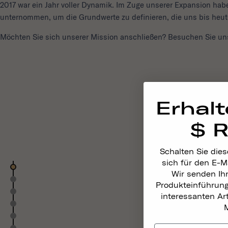
2017 war ein Jahr voller Dynamik. Im Zuge unserer Expansion habe
unternommen, um die Grundwerte zu definieren, die uns bis heute
Möchten Sie sich unserer Mission anschließen? Besuchen Sie u
Erhalt
$ 
Schalten Sie dies
sich für den E-M
Wir senden Ih
Produkteinführun
interessanten A
M