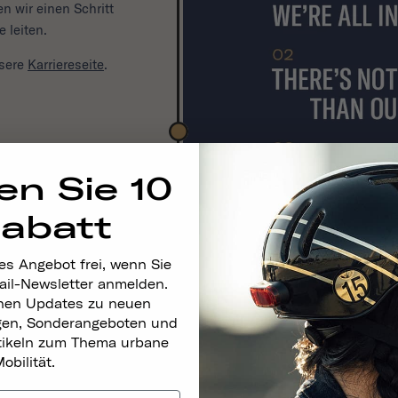
n wir einen Schritt
 leiten.
nsere
Karriereseite
.
en Sie 10
Rabatt
es Angebot frei, wenn Sie
ail-Newsletter anmelden.
nen Updates zu neuen
gen, Sonderangeboten und
rtikeln zum Thema urbane
obilität.