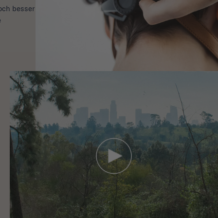
och besser
e