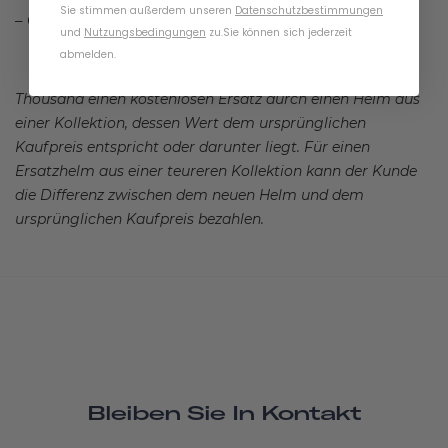
Sie stimmen außerdem unseren
Datenschutzbestimmungen
– Gloria
und
Nutzungsbedingungen
zu
.
Sie können sich jederzeit
abmelden.
Thousand einen kostenlosen Ersatz durch einen Helm aus
einer Kollektion, dessen Wert dem ursprünglichen
Kaufpreis entspricht oder darunter liegt. Für einen
Ersatzhelm aus einer teureren Kollektion kann der Kunde
die Differenz zwischen dem neuen Helm und dem
ursprünglichen Kaufpreis bezahlen.
Bleiben Sie In Kontakt