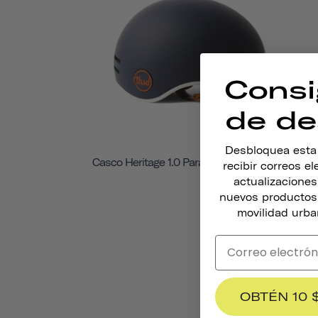
Consi
de de
Desbloquea esta o
Casco Heritage 1.0 Para Bicicleta Y Patines
recibir correos e
actualizacione
nuevos productos,
movilidad urba
OBTÉN 10 