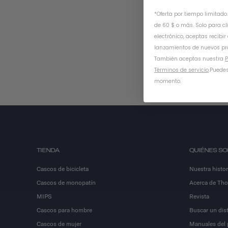
*Oferta por tiempo limitado
de 60 $ o más. Solo para cl
electrónico, aceptas recibir
lanzamientos de nuevos pr
También aceptas nuestra
P
Términos de servicio
.
Puedes
momento.
TIENDA
QUIÉNES S
Cascos de bicicleta
Nuestra histor
Cascos de monopatín
Acerca de Th
MIPS
Revista
Cascos para hombre
Buscar un dist
Cascos de mujer
Manuales del 