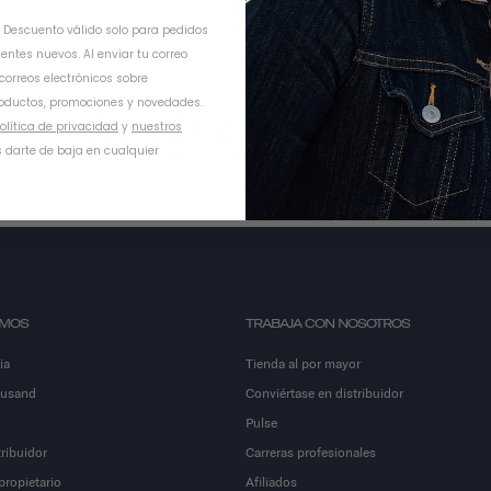
. Descuento válido solo para pedidos
ientes nuevos. Al enviar tu correo
SUS
 correos electrónicos sobre
oductos, promociones y novedades.
olítica de privacidad
y
nuestros
 darte de baja en cualquier
OMOS
TRABAJA CON NOSOTROS
ia
Tienda al por mayor
ousand
Conviértase en distribuidor
Pulse
ribuidor
Carreras profesionales
propietario
Afiliados