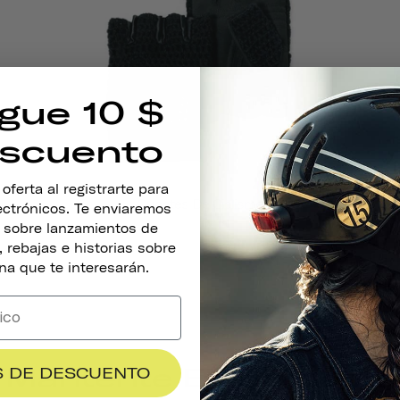
gue 10 $
scuento
ferta al registrarte para
Guantes De Ciclismo
lectrónicos. Te enviaremos
s sobre lanzamientos de
 rebajas e historias sobre
na que te interesarán.
Mantente En Contacto
$ DE DESCUENTO