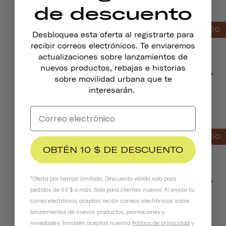
Bicicleta Y Patines
Bicicleta Y Patines
de descuento
AGOTADO
AGOTADO
Desbloquea esta oferta al registrarte para
recibir correos electrónicos. Te enviaremos
actualizaciones sobre lanzamientos de
nuevos productos, rebajas e historias
sobre movilidad urbana que te
interesarán.
Casco Heritage 1.0 Para
Casco Heritage 1.0 Para
Bicicleta Y Patines
Bicicleta Y Patines
AGOTADO
AGOTADO
OBTÉN 10 $ DE DESCUENTO
*Oferta por tiempo limitado. Descuento válido solo para
pedidos de 60 $ o más. Solo para clientes nuevos. Al enviar tu
correo electrónico, aceptas recibir correos electrónicos sobre
Casco Heritage 1.0 Para
Casco Heritage 1.0 Para
lanzamientos de nuevos productos, promociones y
Bicicleta Y Patines
Bicicleta Y Patines
novedades. También aceptas nuestra
Política de privacidad
y