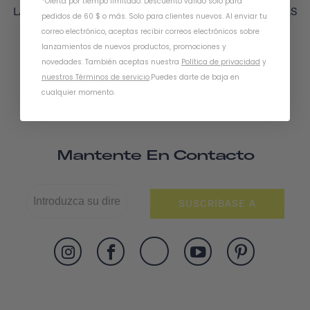
*Oferta por tiempo limitado. Descuento válido solo para
LA INTEMPERIE Y PERMANENTES, NUESTRAS PEGATINAS
pedidos de 60 $ o más. Solo para clientes nuevos. Al enviar tu
PARA ADULTOS TE AYUDARÁN A PERSONALIZAR TU
correo electrónico, aceptas recibir correos electrónicos sobre
BICICLETA.
lanzamientos de nuevos productos, promociones y
novedades. También aceptas nuestra
Política de privacidad
y
nuestros Términos de servicio
.
Puedes darte de baja en
cualquier momento.
Mantente En Contacto
SUSCRÍBASE A