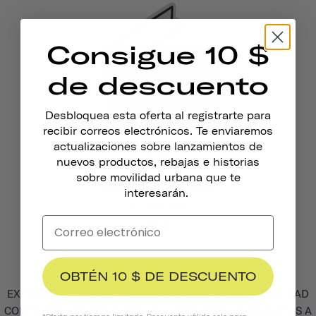
Consigue 10 $
de descuento
Desbloquea esta oferta al registrarte para
recibir correos electrónicos. Te enviaremos
actualizaciones sobre lanzamientos de
nuevos productos, rebajas e historias
sobre movilidad urbana que te
Adhesivos Reflectantes
interesarán.
A CABALGAR
€4,95
OBTÉN 10 $ DE DESCUENTO
EXPRÉSATE Y AÑADE UN ELEMENTO EXTRA DE SEGURIDAD
CON NUESTRAS PEGATINAS REFLECTANTES. RESISTENTES A