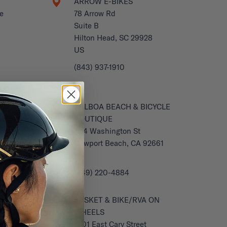
ARROW E-BIKES
e
78 Arrow Rd
Suite B
Hilton Head, SC 29928
US
(843) 937-1910
BALBOA BEACH & BICYCLE
BOUTIQUE
204 Washington St
Newport Beach, CA 92661
US
(949) 220-4884
BASKET & BIKE/RVA ON
WHEELS
1301 East Cary Street