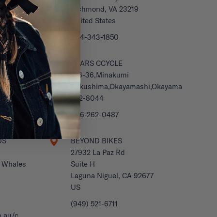
Richmond, VA 23219
United States
804-343-1850
EW
BEARS CCYCLE
3-6-36,Minakumi
Fukushima,Okayamashi,Okayama
702-8044
086-262-0487
DS
BEYOND BIKES
27932 La Paz Rd
h Whales
Suite H
Laguna Niguel, CA 92677
US
(949) 521-6711
m.au/c…