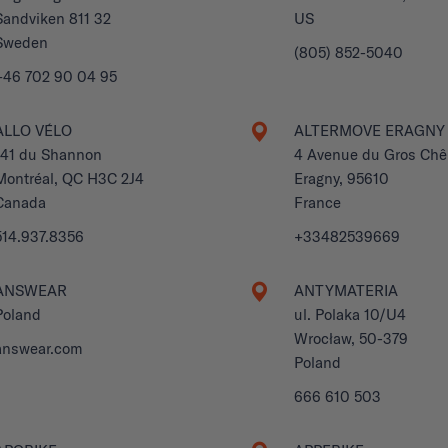
Sandviken 811 32
US
Sweden
(805) 852-5040
+46 702 90 04 95
ALLO VÉLO
ALTERMOVE ERAGNY
141 du Shannon
4 Avenue du Gros Ch
Montréal, QC H3C 2J4
Eragny, 95610
Canada
France
514.937.8356
+33482539669
ANSWEAR
ANTYMATERIA
Poland
ul. Polaka 10/U4
Wrocław, 50-379
answear.com
Poland
666 610 503