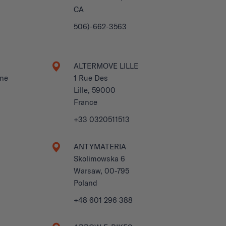
CA
506)-662-3563
ALTERMOVE LILLE
êne
1 Rue Des
Lille, 59000
France
+33 0320511513
ANTYMATERIA
Skolimowska 6
Warsaw, 00-795
Poland
+48 601 296 388