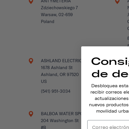
ANTYMETERIA
Zdziechowskiego 7
Warsaw, 02-659
Poland
Consi
ASHLAND ELECTRIC BIKES
1678 Ashland St
de de
Ashland, OR 97520
US
Desbloquea esta o
(541) 951-3034
recibir correos e
actualizacione
nuevos productos,
movilidad urba
BALBOA WATER SPORTS
204 Washington St
#B