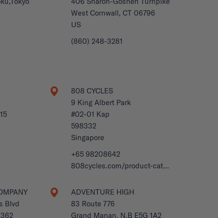
ku,Tokyo
406 Sharon-Goshen Turnpike
West Cornwall, CT 06796
US
(860) 248-3281
808 CYCLES
9 King Albert Park
15
#02-01 Kap
598332
Singapore
+65 98208642
808cycles.com/product-cat…
COMPANY
ADVENTURE HIGH
s Blvd
83 Route 776
1362
Grand Manan, N.B E5G 1A2