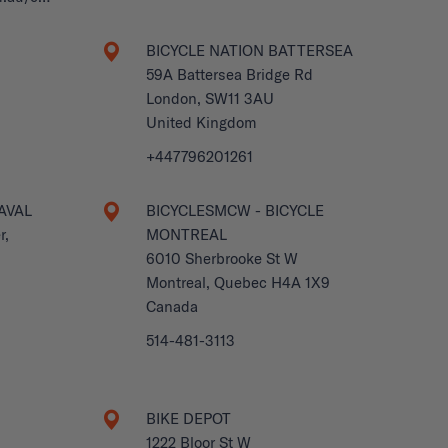
BICYCLE NATION BATTERSEA
59A Battersea Bridge Rd
London, SW11 3AU
United Kingdom
+447796201261
AVAL
BICYCLESMCW - BICYCLE
r,
MONTREAL
6010 Sherbrooke St W
9
Montreal, Quebec H4A 1X9
Canada
514-481-3113
BIKE DEPOT
l
1222 Bloor St W