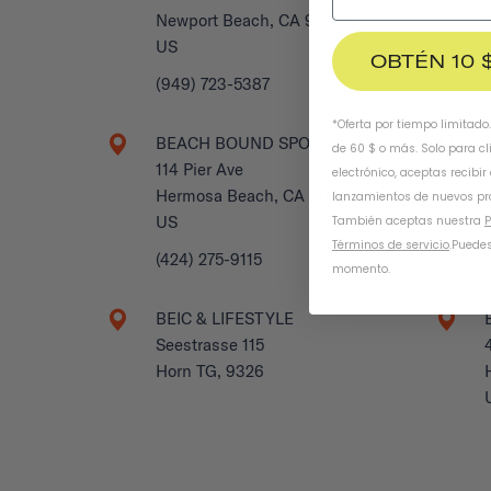
Newport Beach, CA 92661
US
OBTÉN 10 
(949) 723-5387
*Oferta por tiempo limitado
BEACH BOUND SPORTS
de 60 $ o más. Solo para cl
114 Pier Ave
electrónico, aceptas recibir
Hermosa Beach, CA 90254
lanzamientos de nuevos pr
US
También aceptas nuestra
P
Términos de servicio
.
Puedes
(424) 275-9115
momento.
BEIC & LIFESTYLE
Seestrasse 115
Horn TG, 9326