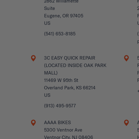
2862 Willamette
Suite
Eugene, OR 97405
US
(541) 653-8185
3C EASY QUICK REPAIR
(LOCATED INSIDE OAK PARK
MALL)
11469 W 95th St
Overland Park, KS 66214
US
(913) 495-9577
AAAA BIKES
5300 Ventnor Ave
Ventnor City, NJ 08406