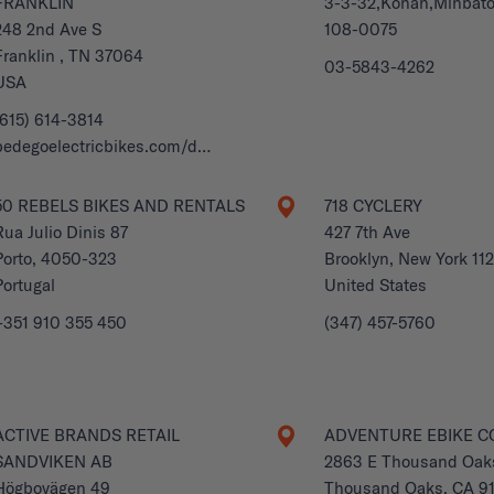
FRANKLIN
3-3-32,Konan,Minbato
248 2nd Ave S
108-0075
Franklin , TN 37064
03-5843-4262
USA
(615) 614-3814
pedegoelectricbikes.com/d…
50 REBELS BIKES AND RENTALS
718 CYCLERY
Rua Julio Dinis 87
427 7th Ave
Porto, 4050-323
Brooklyn, New York 112
Portugal
United States
+351 910 355 450
(347) 457-5760
ACTIVE BRANDS RETAIL
ADVENTURE EBIKE 
SANDVIKEN AB
2863 E Thousand Oak
Högbovägen 49
Thousand Oaks, CA 9