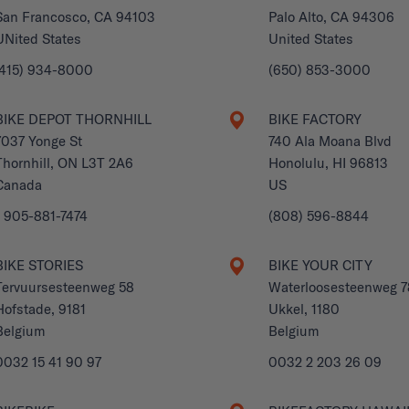
San Francosco, CA 94103
Palo Alto, CA 94306
UNited States
United States
(415) 934-8000
(650) 853-3000
BIKE DEPOT THORNHILL
BIKE FACTORY
7037 Yonge St
740 Ala Moana Blvd
Thornhill, ON L3T 2A6
Honolulu, HI 96813
Canada
US
1 905-881-7474
(808) 596-8844
BIKE STORIES
BIKE YOUR CITY
Tervuursesteenweg 58
Waterloosesteenweg 
Hofstade, 9181
Ukkel, 1180
Belgium
Belgium
0032 15 41 90 97
0032 2 203 26 09