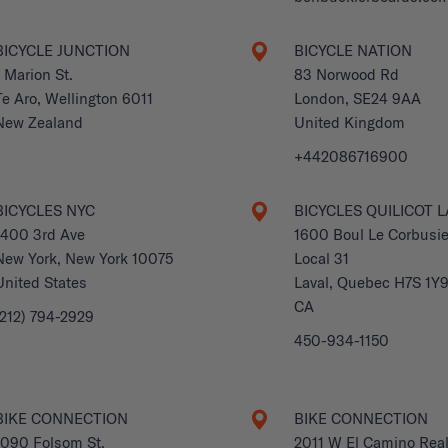
BICYCLE JUNCTION
BICYCLE NATION
1 Marion St.
83 Norwood Rd
Te Aro, Wellington 6011
London, SE24 9AA
New Zealand
United Kingdom
+442086716900
BICYCLES NYC
BICYCLES QUILICOT L
1400 3rd Ave
1600 Boul Le Corbusie
New York, New York 10075
Local 31
United States
Laval, Quebec H7S 1Y
CA
(212) 794-2929
450-934-1150
BIKE CONNECTION
BIKE CONNECTION
1090 Folsom St.
2011 W El Camino Rea