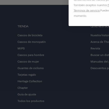
También aceptas nuestra
P
Términos de servicio
.
Puedes
momento.
TIENDA
QUIÉNES S
Cascos de bicicleta
Nuestra histor
Cascos de monopatín
Acerca de Th
MIPS
Revista
Cascos para hombre
Buscar un dist
Cascos de mujer
Manuales del 
Guantes de ciclismo
Descuentos par
Tarjetas regalo
Heritage Collection
Chapter
Guía de ajuste
Todos los productos