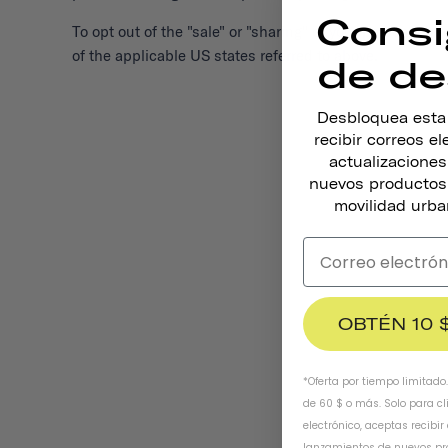
Consi
To opt out of the "sale" or "sharing" of your personal 
of the applicable US states referred to above.
de de
Desbloquea esta o
recibir correos e
actualizacione
nuevos productos,
movilidad urba
OBTÉN 10 
*Oferta por tiempo limitado
de 60 $ o más. Solo para cl
electrónico, aceptas recibir
lanzamientos de nuevos pr