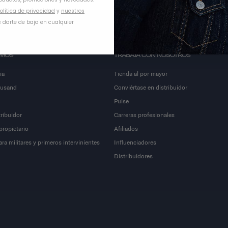
olítica de privacidad
y
nuestros
 darte de baja en cualquier
OMOS
TRABAJA CON NOSOTROS
ia
Tienda al por mayor
ousand
Conviértase en distribuidor
Pulse
ribuidor
Carreras profesionales
propietario
Afiliados
a militares y primeros intervinientes
Influenciadores
Distribuidores