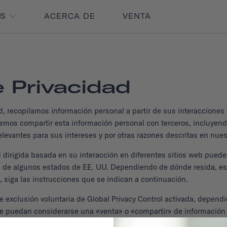
OS
ACERCA DE
VENTA
 Privacidad
d, recopilamos información personal a partir de sus interacciones
emos compartir esta información personal con terceros, incluyendo
evantes para sus intereses y por otras razones descritas en nuest
 dirigida basada en su interacción en diferentes sitios web pued
ad de algunos estados de EE. UU. Dependiendo de dónde resida, es
, siga las instrucciones que se indican a continuación.
a de exclusión voluntaria de Global Privacy Control activada, dep
que puedan considerarse una «venta» o «compartir» de informació
ó para visitar nuestro sitio web.