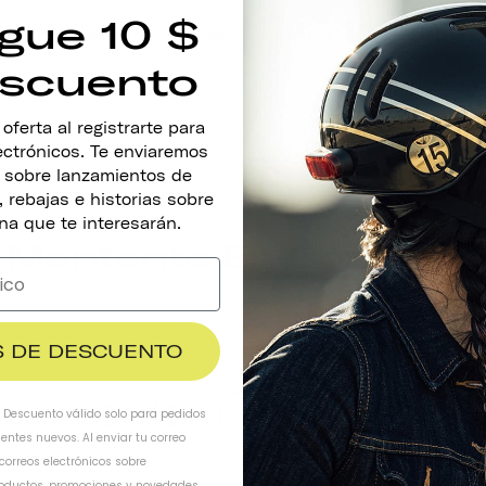
gue 10 $
information collected using cookies and other device-based identif
scuento
ferta al registrarte para
lectrónicos. Te enviaremos
s sobre lanzamientos de
 rebajas e historias sobre
na que te interesarán.
Mantente En Contacto
SUS
$ DE DESCUENTO
. Descuento válido solo para pedidos
ientes nuevos. Al enviar tu correo
 correos electrónicos sobre
oductos, promociones y novedades.