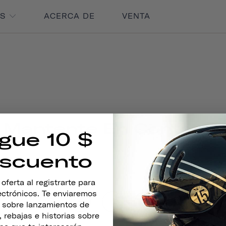
OS
ACERCA DE
VENTA
Mantente En Contacto
gue 10 $
scuento
SUS
ferta al registrarte para
lectrónicos. Te enviaremos
s sobre lanzamientos de
 rebajas e historias sobre