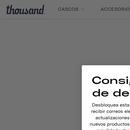
CASCOS
ACCESORI
Consi
de de
Desbloquea esta o
recibir correos e
actualizacione
nuevos productos,