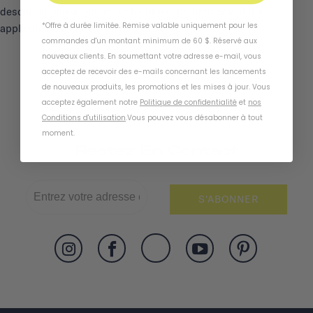
described above, you must be browsing from one of the
*Offre à durée limitée. Remise valable uniquement pour les
applicable US states referred to above.
commandes d'un montant minimum de 60 $. Réservé aux
nouveaux clients. En soumettant votre adresse e-mail, vous
acceptez de recevoir des e-mails concernant les lancements
de nouveaux produits, les promotions et les mises à jour. Vous
acceptez également notre
Politique de confidentialité
et
nos
Conditions d'utilisation
.
Vous pouvez vous désabonner à tout
moment
.
Restez En Contact
S'ABONNER