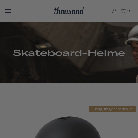
0
Skateboard-Helme
Endgültiger Verkauf