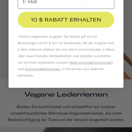
10 $ RABATT ERHALTEN
*Zeitlich begrenztes Angebot. Der Rabatt gilt nur für
Bestellungen ab 60 $. Nur für Neukunden. Mit der Angabe Ihrer
E-Mail-Adresse erklären Sie sich damit einverstanden, E-Mails
über neue Produkte, Werbeaktionen und Updates zu erhalten.
Sie stimmen außerdem unseren
Datenschutzbestimmungen
und
Nutzungsbedingungen
zu
.
Sie können sich jederzeit
abmelden.
Vegane Lederriemen
Bleiben Sie komfortabel und schweißfrei mit unseren
umweltfreundlichen Mikrofaser-Veganlederriemen, die unter
Berücksichtigung der Tiere und der Umwelt hergestellt wurden.