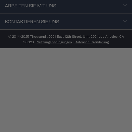
ARBEITEN SIE MIT UNS
KONTAKTIEREN SIE UNS
© 2014-2025 Thousand . 2651 East 12th Street, Unit 520, Los Angeles, CA
90023 |
Nutzungsbedingungen
|
Datenschutzerklärung