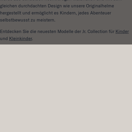
gleichen durchdachten Design wie unsere Originalhelme
hergestellt und ermöglicht es Kindern, jedes Abenteuer
selbstbewusst zu meistern.
Entdecken Sie die neuesten Modelle der Jr. Collection für
Kinder
und
Kleinkinder
.