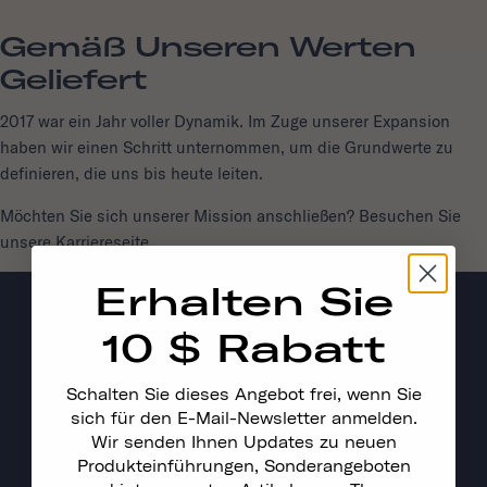
Gemäß Unseren Werten
Geliefert
2017 war ein Jahr voller Dynamik. Im Zuge unserer Expansion
haben wir einen Schritt unternommen, um die Grundwerte zu
definieren, die uns bis heute leiten.
Möchten Sie sich unserer Mission anschließen? Besuchen Sie
unsere
Karriereseite
.
Erhalten Sie
10 $ Rabatt
Schalten Sie dieses Angebot frei, wenn Sie
sich für den E-Mail-Newsletter anmelden.
Wir senden Ihnen Updates zu neuen
Produkteinführungen, Sonderangeboten