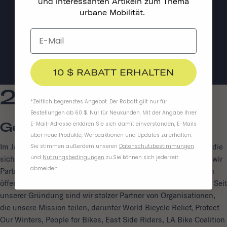
und interessanten Artikeln zum Thema
urbane Mobilität.
10 $ RABATT ERHALTEN
2018
*Zeitlich begrenztes Angebot. Der Rabatt gilt nur für
Bestellungen ab 60 $. Nur für Neukunden. Mit der Angabe Ihrer
Gemeinsam Dabei
E-Mail-Adresse erklären Sie sich damit einverstanden, E-Mails
über neue Produkte, Werbeaktionen und Updates zu erhalten.
Im Jahr 2018 haben wir Gemeinschaftsinitiativen unterstützt, die
Sie stimmen außerdem unseren
Datenschutzbestimmungen
und
Nutzungsbedingungen
zu
.
Sie können sich jederzeit
sich für sicherere und integrativere Straßen einsetzen, indem wir
abmelden.
Partnerschaften mit Healthy Active Streets und den autofreien
öffentlichen Veranstaltungen von CicLAvia eingegangen sind. Seit
unserer Gründung sind wir stolzer Partner von Organisationen,
die unsere Mission teilen, darunter World Bicycle Relief, Protect
Our Winters, People for Bikes, East Side Riders, LA Bike Coalition