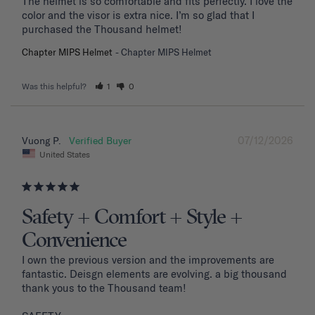
The helmet is so comfortable and fits perfectly. I love the 
color and the visor is extra nice. I’m so glad that I 
purchased the Thousand helmet!
Chapter MIPS Helmet
Chapter MIPS Helmet
Was this helpful?
1
0
07/12/2026
Vuong P.
United States
Safety + Comfort + Style +
Convenience
I own the previous version and the improvements are 
fantastic. Deisgn elements are evolving. a big thousand 
thank yous to the Thousand team!
