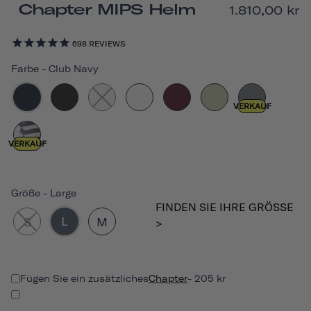
Chapter MIPS Helm
1.810,00 kr
698
REVIEWS
Farbe
-
Club Navy
VERKAUF
VERKAUF
Größe
-
Large
FINDEN SIE IHRE GRÖSSE >
L
S
M
Fügen Sie ein zusätzliches
Chapter
- 205 kr