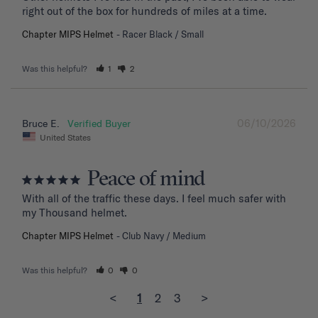
right out of the box for hundreds of miles at a time.
Chapter MIPS Helmet
Racer Black / Small
Was this helpful?
1
2
06/10/2026
Bruce E.
United States
Peace of mind
With all of the traffic these days. I feel much safer with 
my Thousand helmet.
Chapter MIPS Helmet
Club Navy / Medium
Was this helpful?
0
0
<
1
2
3
>