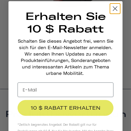
Erhalten Sie
10 $ Rabatt
Traveler 2.0 Magnetische Fahrradbeleuchtung
422 kr
Schalten Sie dieses Angebot frei, wenn Sie
sich für den E-Mail-Newsletter anmelden.
Wir senden Ihnen Updates zu neuen
Produkteinführungen, Sonderangeboten
und interessanten Artikeln zum Thema
urbane Mobilität.
10 $ RABATT ERHALTEN
Produktbewertungen
4.6
*Zeitlich begrenztes Angebot. Der Rabatt gilt nur für