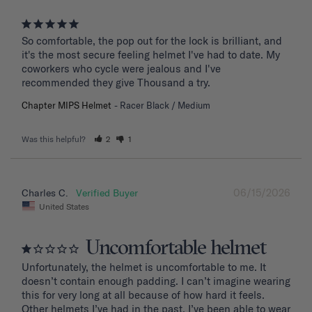
So comfortable, the pop out for the lock is brilliant, and 
it's the most secure feeling helmet I've had to date. My 
coworkers who cycle were jealous and I've 
recommended they give Thousand a try.
Chapter MIPS Helmet
Racer Black / Medium
Was this helpful?
2
1
06/15/2026
Charles C.
United States
Uncomfortable helmet
Unfortunately, the helmet is uncomfortable to me. It 
doesn’t contain enough padding. I can’t imagine wearing 
this for very long at all because of how hard it feels. 
Other helmets I’ve had in the past, I’ve been able to wear 