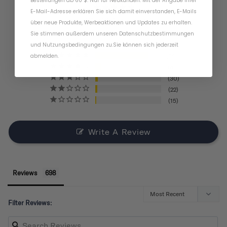
Bestellungen ab 60 $. Nur für Neukunden. Mit der Angabe Ihrer
E-Mail-Adresse erklären Sie sich damit einverstanden, E-Mails
BASED ON 698 REVIEWS
über neue Produkte, Werbeaktionen und Updates zu erhalten.
Sie stimmen außerdem unseren
Datenschutzbestimmungen
und
Nutzungsbedingungen
zu
.
Sie können sich jederzeit
abmelden.
568
63
30
22
15
Write A Review
Reviews
Filter Reviews: