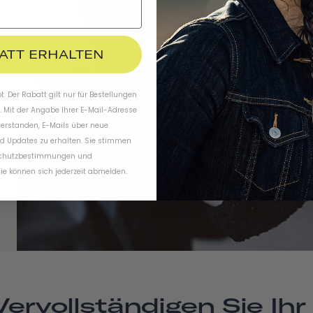
BATT ERHALTEN
. Der Rabatt gilt nur für Bestellungen
. Mit der Angabe Ihrer E-Mail-Adresse
verstanden, E-Mails über neue
d Updates zu erhalten. Sie stimmen
chutzbestimmungen
und
ie können sich jederzeit abmelden.
Vervollständigen Sie Ihr 