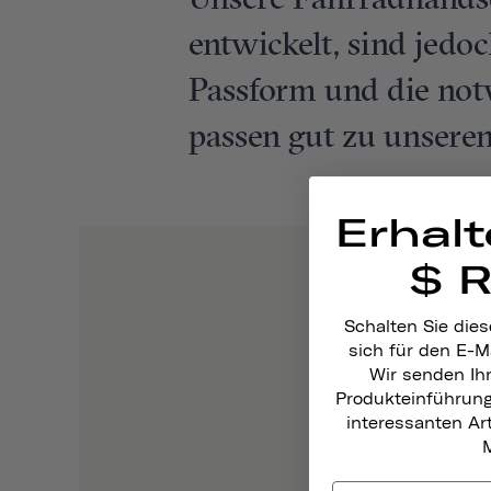
Unsere Fahrradhandsc
entwickelt, sind jedo
Passform und die notw
passen gut zu unseren
Erhalt
$ 
Schalten Sie dies
sich für den E-M
Wir senden Ih
Produkteinführun
interessanten A
M