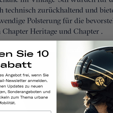
huhe im Vintage-Stil wurden für 
ch technisch zurückhaltend und bie
endige Polsterung für die bevorste
 Chapter Heritage und Chapter .
en Sie 10
Rabatt
es Angebot frei, wenn Sie
ail-Newsletter anmelden.
nen Updates zu neuen
gen, Sonderangeboten und
rtikeln zum Thema urbane
obilität.