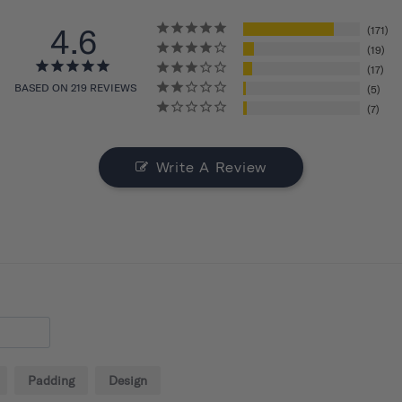
4.6
171
19
17
BASED ON 219 REVIEWS
5
7
Write A Review
Padding
Design