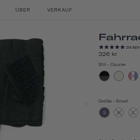
ÜBER
VERKAUF
Fahrr
219
REV
326 kr
Stil
-
Courier
Größe
-
Small
S
M
L