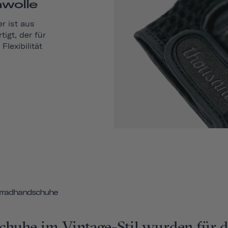
wolle
er
ist aus
igt, der für
lexibilität
ahrradhandschuhe