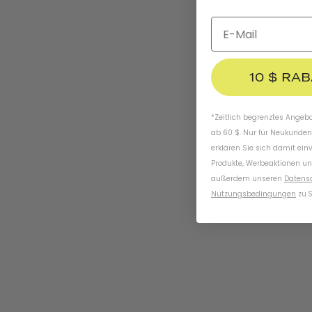
10 $ RA
*Zeitlich begrenztes Angebot
ab 60 $. Nur für Neukunden
erklären Sie sich damit ein
Produkte, Werbeaktionen un
außerdem unseren
Datens
Nutzungsbedingungen
zu
.
S