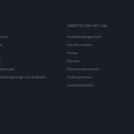
ARBEITEN SIE MIT UNS
ichte
Großhandelsgeschäft
nd
Händler werden
Presse
n
Karriere
leitungen
Partnerunternehmen
litärangehörige und Ersthelfer
Einflussnehmer
Vertriebshändler