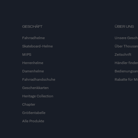
GESCHÄFT
ÜBER UNS
Fahrradhelme
Unsere Gesch
Skateboard-Helme
Über Thousa
MIPS
Zeitschrift
Herrenhelme
Händler finde
Damenhelme
Bedienungsan
Fahrradhandschuhe
Rabatte für Mi
Geschenkkarten
Heritage Collection
Chapter
Größentabelle
Alle Produkte