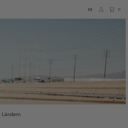
DE
0
n Ländern