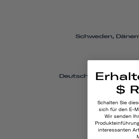
Schweden, Dänemar
Erhalt
Deutschland, Österreic
$ 
Schalten Sie dies
sich für den E-M
Wir senden Ih
Produkteinführun
interessanten A
M