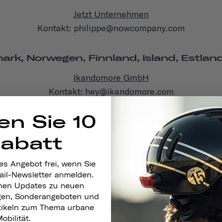
Jetzt Unternehmen
Kontakt: philippe@nowcompany.com
k, Norwegen, Finnland, Island, Estland,
Ikandomore GmbH
Kontakt: hey@ikandomore.com
en Sie 10
h, Belgien, Niederlande, Luxemburg, Pole
Rabatt
GROFA
Kontakt: info@grofa.com
es Angebot frei, wenn Sie
ail-Newsletter anmelden.
Schweiz
nen Updates zu neuen
gen, Sonderangeboten und
Stadtfahrt
rtikeln zum Thema urbane
Kontakt: benjamin.kaufmann@urbandrive.ch
obilität.