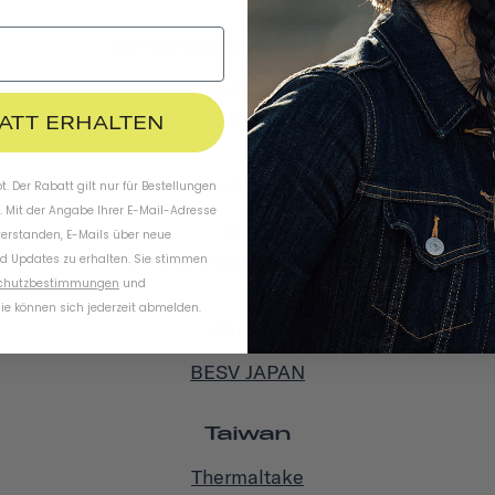
Vereinigtes Königreich
Tinkr.Bike
Kontakt: devin@tinkr.bike
BATT ERHALTEN
Südkorea
. Der Rabatt gilt nur für Bestellungen
. Mit der Angabe Ihrer E-Mail-Adresse
Taya
verstanden, E-Mails über neue
Kontakt: jisoo@withtaya.com
d Updates zu erhalten. Sie stimmen
chutzbestimmungen
und
ie können sich jederzeit abmelden.
Japan
BESV JAPAN
Taiwan
Thermaltake