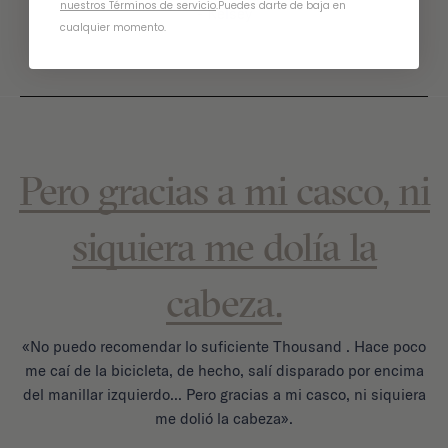
nuestros Términos de servicio
.
Puedes darte de baja en
- Kelsey
cualquier momento.
Pero gracias a mi casco, ni
siquiera me dolía la
cabeza.
«No puedo recomendar lo suficiente Thousand . Hace poco
me caí de la bicicleta, de hecho, salí disparado por encima
del manillar izquierdo... Pero gracias a mi casco, ni siquiera
me dolió la cabeza».