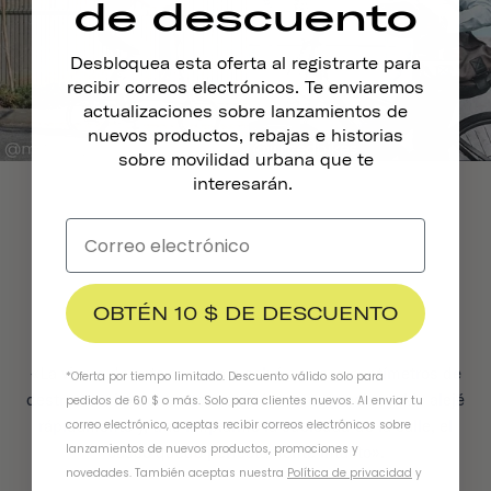
de descuento
Desbloquea esta oferta al registrarte para
recibir correos electrónicos. Te enviaremos
actualizaciones sobre lanzamientos de
nuevos productos, rebajas e historias
sobre movilidad urbana que te
interesarán.
Este casco salvó... mi
OBTÉN 10 $ DE DESCUENTO
precioso rostro.
«La visera de este casco me salvó a pocos centímetros de
*Oferta por tiempo limitado. Descuento válido solo para
destrozar mi precioso rostro. Créeme, es precioso. Me alejé
pedidos de 60 $ o más. Solo para clientes nuevos. Al enviar tu
rápidamente y, tras limpiarme la suciedad de la calle, el
correo electrónico, aceptas recibir correos electrónicos sobre
lanzamientos de nuevos productos, promociones y
casco quedó perfectamente intacto».
novedades. También aceptas nuestra
Política de privacidad
y