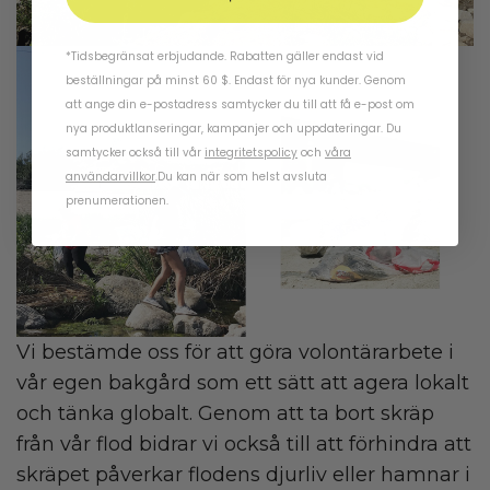
*Tidsbegränsat erbjudande. Rabatten gäller endast vid
beställningar på minst 60 $. Endast för nya kunder. Genom
att ange din e-postadress samtycker du till att få e-post om
nya produktlanseringar, kampanjer och uppdateringar. Du
samtycker också till vår
integritetspolicy
och
våra
användarvillkor
.
Du kan när som helst avsluta
prenumerationen.
Vi bestämde oss för att göra volontärarbete i
vår egen bakgård som ett sätt att agera lokalt
och tänka globalt. Genom att ta bort skräp
från vår flod bidrar vi också till att förhindra att
skräpet påverkar flodens djurliv eller hamnar i