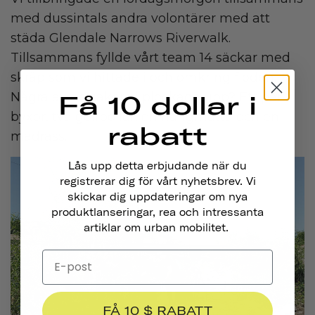
med dussintals andra volontärer med att
städa Glendale Narrows Riverwalk.
Tillsammans fyllde vårt team 14 säckar med
skräp som vi hittade i och omkring floden.
Några av de saker vi plockade upp? Ett par
Få 10 dollar i
byxor, två golfbollar, en hängmatta och en
rabatt
madrass.
Lås upp detta erbjudande när du
registrerar dig för vårt nyhetsbrev. Vi
skickar dig uppdateringar om nya
produktlanseringar, rea och intressanta
artiklar om urban mobilitet.
FÅ 10 $ RABATT