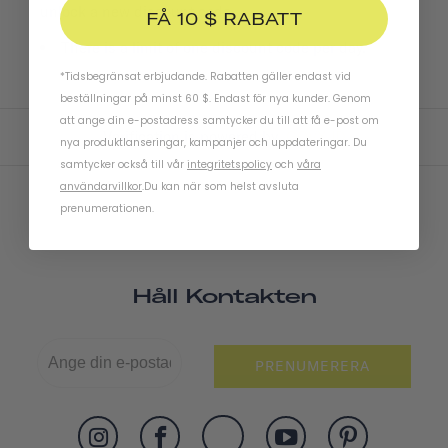
unlock a new discount code.
FÅ 10 $ RABATT
There is a limit of one discount code per day.
*Tidsbegränsat erbjudande. Rabatten gäller endast vid
beställningar på minst 60 $. Endast för nya kunder. Genom
att ange din e-postadress samtycker du till att få e-post om
Verification is powered by
GOVX ID
nya produktlanseringar, kampanjer och uppdateringar. Du
samtycker också till vår
integritetspolicy
och
våra
användarvillkor
.
Du kan när som helst avsluta
prenumerationen.
Håll Kontakten
PRENUMERERA