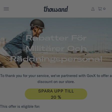
0
Rabatter För
Militärer Och
Räddningspersonal
To thank you for your service, we've partnered with GovX to offer a
discount on our store.
SPARA UPP TILL
20 %
This offer is eligible for: