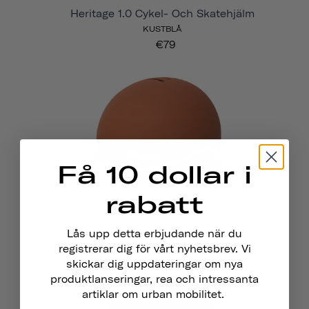
Heritage 1.0 Cykel- Och Skatehjälm
KUSTBLÅ
€79
Få 10 dollar i
rabatt
Heritage 1.0 Cykel- Och Skatehjälm
TERRAKOTTA
Lås upp detta erbjudande när du
€79
registrerar dig för vårt nyhetsbrev. Vi
skickar dig uppdateringar om nya
produktlanseringar, rea och intressanta
artiklar om urban mobilitet.