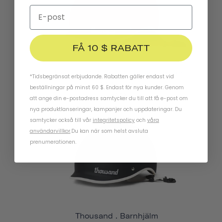
FÅ 10 $ RABATT
Heritage 1.0 Cykel- Och Skatehjälm
*Tidsbegränsat erbjudande. Rabatten gäller endast vid
GRYNINGSRÖTT
beställningar på minst 60 $. Endast för nya kunder. Genom
€79
att ange din e-postadress samtycker du till att få e-post om
nya produktlanseringar, kampanjer och uppdateringar. Du
samtycker också till vår
integritetspolicy
och
våra
användarvillkor
.
Du kan när som helst avsluta
prenumerationen.
Thousand . Barnhjälm