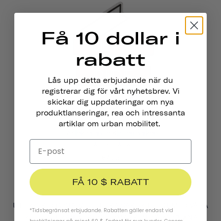
Få 10 dollar i
rabatt
Lås upp detta erbjudande när du
registrerar dig för vårt nyhetsbrev. Vi
skickar dig uppdateringar om nya
produktlanseringar, rea och intressanta
artiklar om urban mobilitet.
Reflekterande Klistermärken
LÅT OSS ÅKA
€4,95
FÅ 10 $ RABATT
UTTRYCK DIG SJÄLV OCH ÖKA SÄKERHETEN MED VÅRA
*Tidsbegränsat erbjudande. Rabatten gäller endast vid
REFLEKTERANDE KLISTERMÄRKEN. VÅRA VUXNA