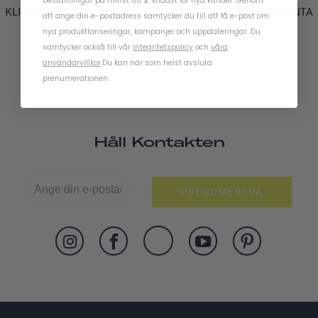
beställningar på minst 60 $. Endast för nya kunder. Genom
KLISTERMÄRKEN ÄR VÄDERBESTÄNDIGA OCH PERMANENTA
att ange din e-postadress samtycker du till att få e-post om
OCH HJÄLPER DIG ATT ANPASSA DIN CYKEL.
nya produktlanseringar, kampanjer och uppdateringar. Du
samtycker också till vår
integritetspolicy
och
våra
användarvillkor
.
Du kan när som helst avsluta
prenumerationen.
Håll Kontakten
PRENUMERERA