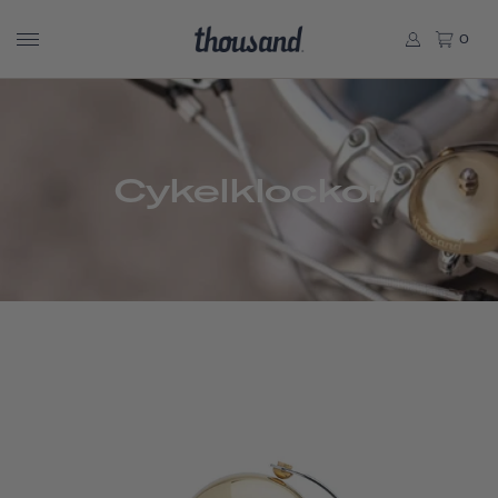
0
Cykelklockor