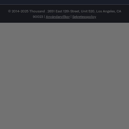
© 2014-2025 Thousand . 2651 East 12th Street, Unit 520, Los Angeles, CA
90023 |
Användarvillkor
|
Sekretesspolicy