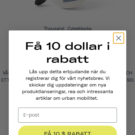
Thousand . Cykelklocka
LÅT OSS ÅKA
Få 10 dollar i
€15,95
rabatt
Lås upp detta erbjudande när du
VÅRA CYKELKLOCKOR HAR EN RETROINSPIRERAD STIL OCH
registrerar dig för vårt nyhetsbrev. Vi
ETT HÖGT OCH TYDLIGT LJUD SOM FÅR ALLA ATT VÄNDA SIG
skickar dig uppdateringar om nya
OM PÅ GATAN.
produktlanseringar, rea och intressanta
artiklar om urban mobilitet.
FÅ 10 $ RABATT