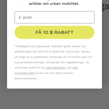
Passformsanmärkninga
artiklar om urban mobilitet.
Alla huvuden är olika, men med våra hjälmars
integrerade justeringssystem är det enkelt att göra
små justeringar för en bekväm passform. Vrid bara
FÅ 10 $ RABATT
ratten medurs för att dra åt eller moturs för att
lossa. Du kan också ta bort några eller alla inre
*Tidsbegränsat erbjudande. Rabatten gäller endast vid
passformskuddar utan att det påverkar hjälmens
beställningar på minst 60 $. Endast för nya kunder. Genom
säkerhet för att uppnå din önskade passform. Har
att ange din e-postadress samtycker du till att få e-post om
du fler frågor om hur du får en perfekt passform?
nya produktlanseringar, kampanjer och uppdateringar. Du
Kontakta oss
.
samtycker också till vår
integritetspolicy
och
våra
användarvillkor
.
Du kan när som helst avsluta
prenumerationen.