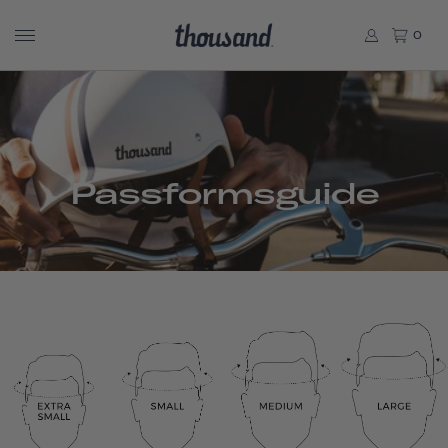
0
Passformsguide