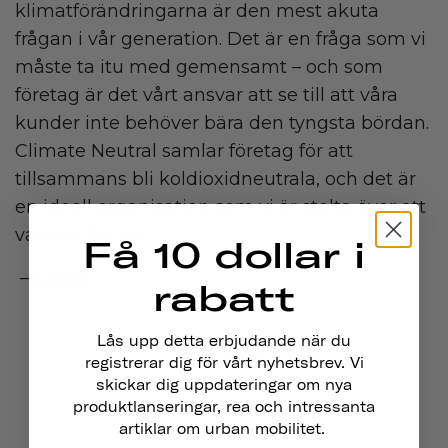
klimatförändringarna är den mest akuta
frågan i vår generation. Det är en fråga som vi
måste ta itu med gemensamt – och som
företag är det vårt ansvar att se till att våra
kunder inte behöver bära den tyngsta bördan.
Climate Neutral samlar företag för att
tillsammans bli koldioxidneutrala, och det är
en ideell organisation som vi är stolta över att
vara en del av."
Få 10 dollar i
–
Gloria
rabatt
Lås upp detta erbjudande när du
Läs mer
registrerar dig för vårt nyhetsbrev. Vi
skickar dig uppdateringar om nya
produktlanseringar, rea och intressanta
artiklar om urban mobilitet.