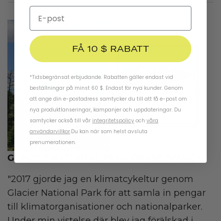
FÅ 10 $ RABATT
*Tidsbegränsat erbjudande. Rabatten gäller endast vid
beställningar på minst 60 $. Endast för nya kunder. Genom
att ange din e-postadress samtycker du till att få e-post om
nya produktlanseringar, kampanjer och uppdateringar. Du
samtycker också till vår
integritetspolicy
och
våra
användarvillkor
.
Du kan när som helst avsluta
prenumerationen.
GLACIER NATIONAL PARK CONSERVANCY
"2017 gjorde jag en klimatcykeltur genom
Glacier National Park för att samla in pengar
till klimatorganisationer och nationalparker.
Under min vistelse där blev jag förälskad i