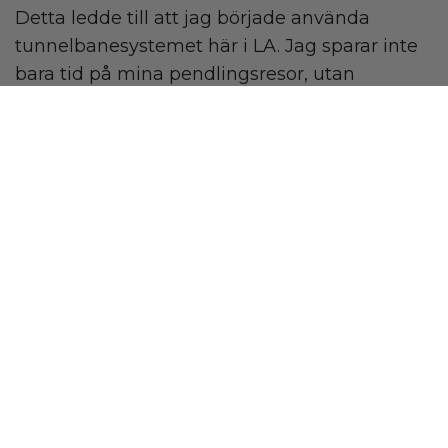
Detta ledde till att jag började använda
tunnelbanesystemet här i LA. Jag sparar inte
bara tid på mina pendlingsresor, utan
kompenserar också för min dagliga pendling
– en win-win-situation! Det som är så bra med
Carbonfund.org är att det visar hur mycket
som behövs för att kompensera för olika
aspekter av ens liv. Med hjälp av Thousand
donation kan jag kompensera för
motsvarande koldioxidutsläpp från en familj
på fyra personer!"
– Rav
KOMPENSERA DITT KOLAVTRYCK