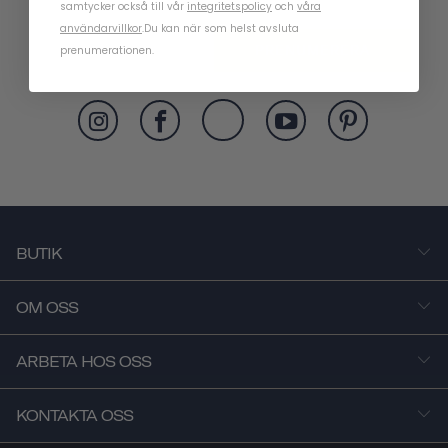
samtycker också till vår
integritetspolicy
och
våra
användarvillkor
.
Du kan när som helst avsluta
PRENUMERERA
prenumerationen.
BUTIK
OM OSS
ARBETA HOS OSS
KONTAKTA OSS