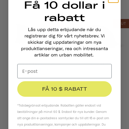
Få 10 dollar i
Chapter MIPS
Cykelhandskar
101,00
från
rabatt
SLUT
SLUT
Lås upp detta erbjudande när du
registrerar dig för vårt nyhetsbrev. Vi
skickar dig uppdateringar om nya
produktlanseringar, rea och intressanta
artiklar om urban mobilitet.
Traveler 2.0 Magnetiska
Chapter MIPS
Cykelbelysningar
FÅ 10 $ RABATT
*Tidsbegränsat erbjudande. Rabatten gäller endast vid
beställningar på minst 60 $. Endast för nya kunder. Genom
att ange din e-postadress samtycker du till att få e-post om
Håll Kontakten
nya produktlanseringar, kampanjer och uppdateringar. Du