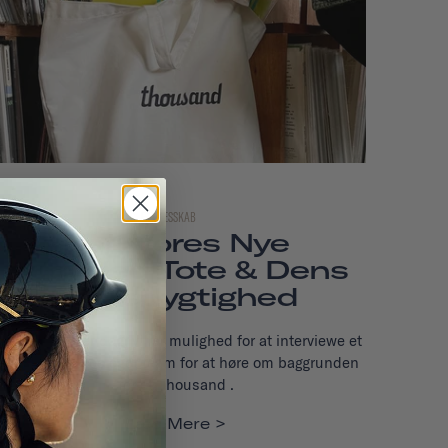
FÆLLESSKAB
Bag Vores Nye
Upcycled Tote & Dens
Bæredygtighed
et er ikke hver dag, vi får mulighed for at interviewe et
medlem af vores eget team for at høre om baggrunden
for et Thousand .
Læs Mere