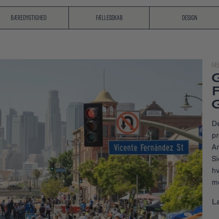
BÆREDYGTIGHED
FÆLLESSKAB
DESIGN
FÆ
De
pr
An
Si
hv
me
L