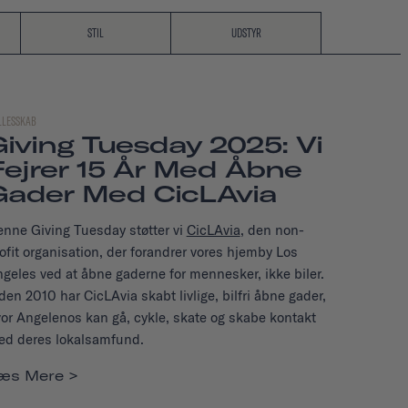
STIL
UDSTYR
LLESSKAB
Giving Tuesday 2025: Vi
Fejrer 15 År Med Åbne
Gader Med CicLAvia
nne Giving Tuesday støtter vi
CicLAvia
, den non-
ofit organisation, der forandrer vores hjemby Los
geles ved at åbne gaderne for mennesker, ikke biler.
den 2010 har CicLAvia skabt livlige, bilfri åbne gader,
or Angelenos kan gå, cykle, skate og skabe kontakt
d deres lokalsamfund.
æs Mere