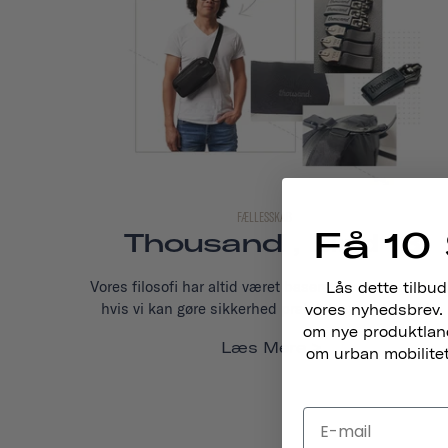
FÆLLESSKAB
Få 10 
Thousand , Bind 18
Vores filosofi har altid været baseret på tanken om, a
Lås dette tilbud
hvis vi kan gøre sikkerhed praktisk og problemfri...
vores nyhedsbrev. 
om nye produktlance
Læs Mere
om urban mobilitet,