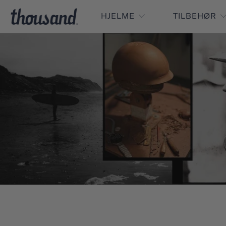
HJELME
TILBEHØR