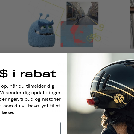
FÆLLESSKAB
$ i rabat
Thousand , Bind 17
t
Denne måned er vi glade for at kunne præsentere
 op, når du tilmelder dig
PeopleForBikes, en national organisation, der arbejder
Vi sender dig opdateringer
for at fremme brugen af cykler...
ringer, tilbud og historier
D
 som du vil have lyst til at
Læs Mere
læse.