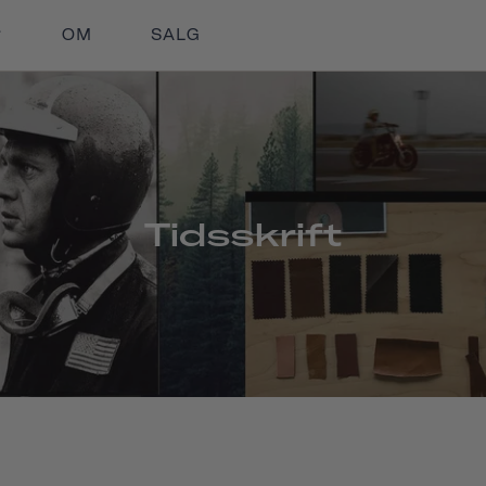
OM
SALG
Tidsskrift