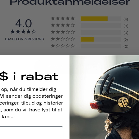
Produktanmeldelser
4.0
4
0
0
BASED ON 6 REVIEWS
2
0
Write A Review
$ i rabat
 op, når du tilmelder dig
Vi sender dig opdateringer
ringer, tilbud og historier
 som du vil have lyst til at
læse.