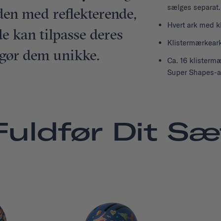
sælges separat.
den med reflekterende,
Hvert ark med k
de kan tilpasse deres
Klistermærkearke
 gør dem unikke.
Ca. 16 klistermæ
Super Shapes-ar
Fuldfør Dit Sæ