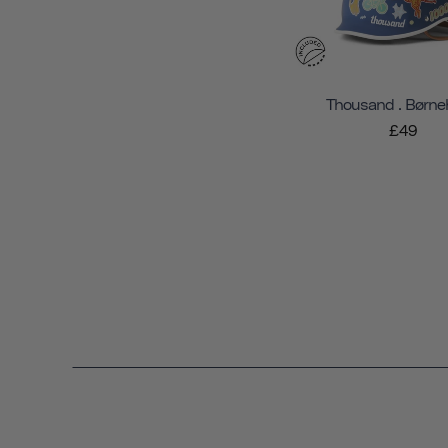
Thousand . Børne
£49