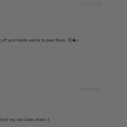
01/03/2024
g off and kiddo wants to peel them. 🤦�‍♀️
06/19/2023
funny! my son loves them :)