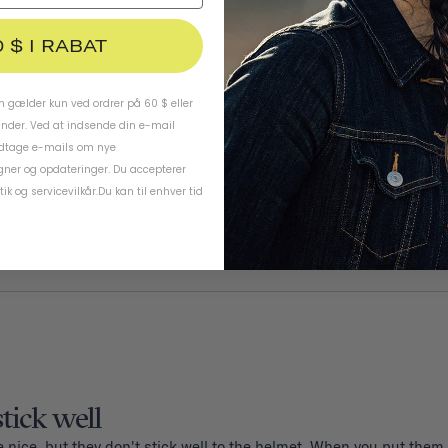
0 $ I RABAT
 gælder kun ved ordrer på 60 $ eller
under. Ved at indsende din e-mail
odtage e-mails om nye
elment. I bought the smallest size for my grandson but he may nee
ner og opdateringer. Du accepterer
tik
og
servicevilkår
.
Du kan til enhver tid
stick well
 nice, but they don't stick well to the helmet. When you put them 