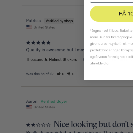
FÅ 1
Patricia
United States
*Begrænset tilbud. Rabatten
mere. Kun for førstegangsk
giver du samtykke til at m
Quality is awesome but I may have to exchange the h
produktlanceringer, kampag
også vores
fortrolighedspoli
Thousand Jr. Helmet Stickers
Thousand Jr. Helmet Stickers
afmelde dig.
Was this helpful?
0
0
Aaron
United States
Nice looking but don't 
Really disappointed in these stickers. The images are