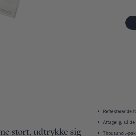
Reflekterende fo
Aftagelig, så de
e stort, udtrykke sig
Thousand .-pakk