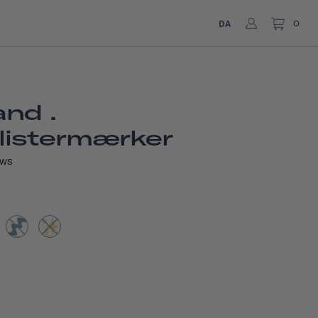
DA
0
nd .
listermærker
EWS