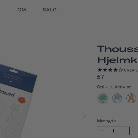
OM
SALG
Thousa
Hjelmk
6
REVI
£7
Stil
-
Jr. Activist
Mængde