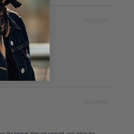
12/25/2025
d the Junior size.
07/22/2024
on the helmet, they get creased, and, while the 