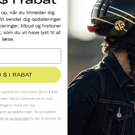
 op, når du tilmelder dig
Vi sender dig opdateringer
ringer, tilbud og historier
Hold Kontakten
 som du vil have lyst til at
læse.
0 $ I RABAT
 gælder kun ved ordrer på 60 $ eller
under. Ved at indsende din e-mail
odtage e-mails om nye
ner og opdateringer. Du accepterer
tik
og
servicevilkår
.
Du kan til enhver tid
ARBEJD MED OS