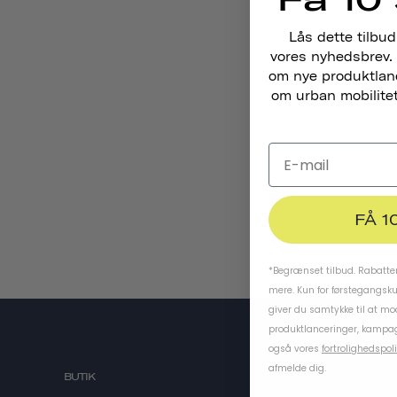
Lås dette tilbud
vores nyhedsbrev. 
om nye produktlance
om urban mobilitet,
FÅ 1
*Begrænset tilbud. Rabatten
mere. Kun for førstegangsk
giver du samtykke til at m
produktlanceringer, kampag
også vores
fortrolighedspoli
afmelde dig.
BUTIK
OM OS