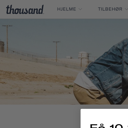
HJELME
TILBEHØR
Få 10 