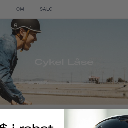
OM
SALG
Cykel Låse
Der blev ikke fundet nogen produkter i denne kollektion.
$ i rabat