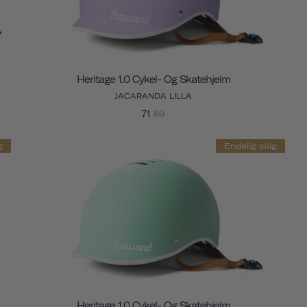
Heritage 1.0 Cykel- Og Skatehjelm
JACARANDA LILLA
71
89
g
Endelig salg
Heritage 1.0 Cykel- Og Skatehjelm