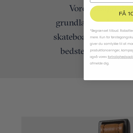
Vores designfilo
FÅ 1
grundlæggende konce
*Begrænset tilbud. Rabatten
skateboardhjelm genn
mere. Kun for førstegangsk
giver du samtykke til at m
bedste skateboardhj
produktlanceringer, kampag
også vores
fortrolighedspoli
afmelde dig.