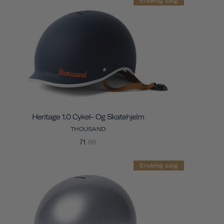
Endelig salg
Heritage 1.0 Cykel- Og Skatehjelm
THOUSAND
71
89
Endelig salg