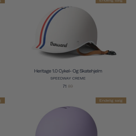
g
Endelig salg
Heritage 1.0 Cykel- Og Skatehjelm
SPEEDWAY CREME
71
89
g
Endelig salg