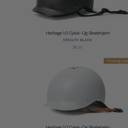
Heritage 1.0 Cykel- Og Skatehjelm
STEALTH BLACK
71
89
Endelig sal
Heritage 1.0 Cykel- Og Skatehjelm