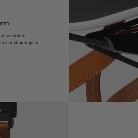
tem
et justerbare
din skateboardhjelm