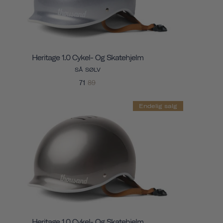
Heritage 1.0 Cykel- Og Skatehjelm
SÅ SØLV
71
89
Endelig salg
Heritage 1.0 Cykel- Og Skatehjelm