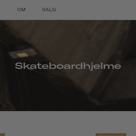
OM
SALG
Skateboardhjelme