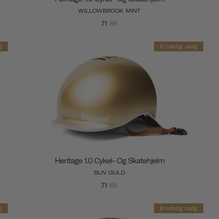
WILLOWBROOK MINT
71
89
g
Endelig salg
Heritage 1.0 Cykel- Og Skatehjelm
BLIV GULD
71
89
g
Endelig salg