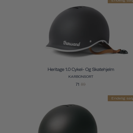
Endelig sal
Heritage 1.0 Cykel- Og Skatehjelm
KARBONSORT
71
89
Endelig sal