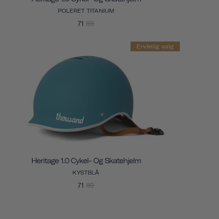
POLERET TITANIUM
71
89
Endelig salg
Heritage 1.0 Cykel- Og Skatehjelm
KYSTBLÅ
71
89