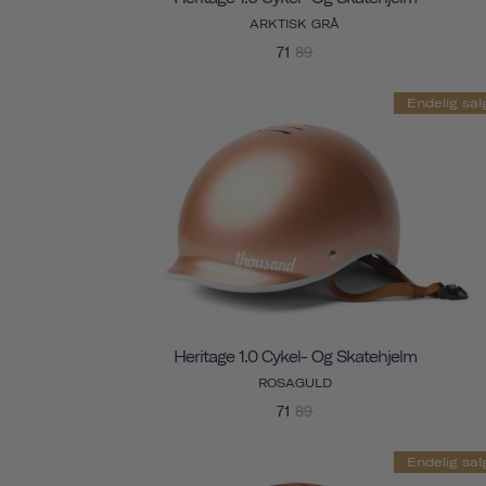
ARKTISK GRÅ
71
89
Endelig sal
Heritage 1.0 Cykel- Og Skatehjelm
ROSAGULD
71
89
Endelig sal