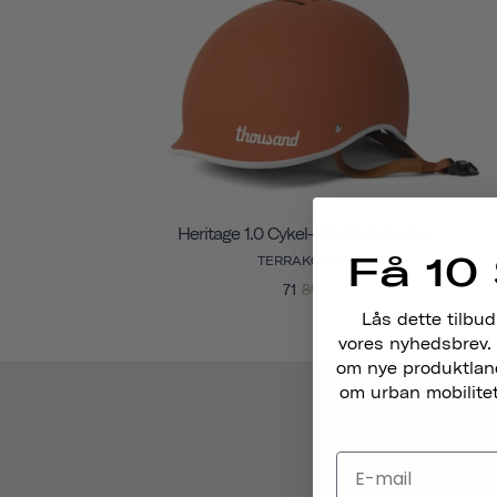
Heritage 1.0 Cykel- Og Skatehjelm
Få 10 
TERRAKOTTA
71
89
Lås dette tilbud
vores nyhedsbrev. 
om nye produktlance
om urban mobilitet,