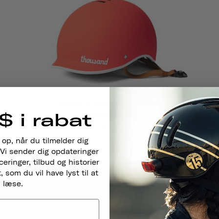
Heritage 1.0 Cykel- Og Skatehjelm
$ i rabat
DAGGRY RØD
71
89
 op, når du tilmelder dig
Vi sender dig opdateringer
ringer, tilbud og historier
 som du vil have lyst til at
læse.
DESIGNET MED DIG I TANKERNE