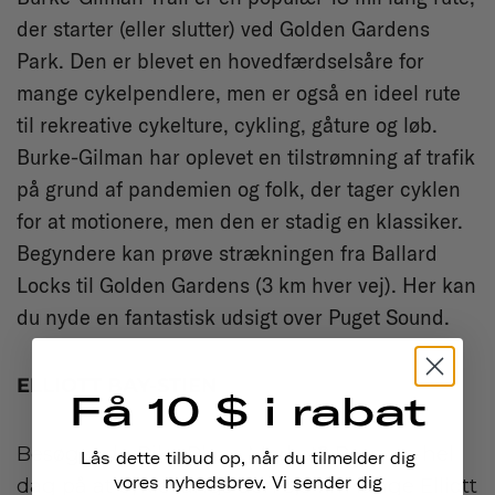
der starter (eller slutter) ved Golden Gardens
Park. Den er blevet en hovedfærdselsåre for
mange cykelpendlere, men er også en ideel rute
til rekreative cykelture, cykling, gåture og løb.
Burke-Gilman har oplevet en tilstrømning af trafik
på grund af pandemien og folk, der tager cyklen
for at motionere, men den er stadig en klassiker.
Begyndere kan prøve strækningen fra Ballard
Locks til Golden Gardens (3 km hver vej). Her kan
du nyde en fantastisk udsigt over Puget Sound.
ELLIOTT BAY-STIEN
Få 10 $ i rabat
Besøger du Pike Place Market? Brug en hel
Lås dette tilbud op, når du tilmelder dig
dag på at cykle langs den 5,5 km lange Elliott
vores nyhedsbrev. Vi sender dig