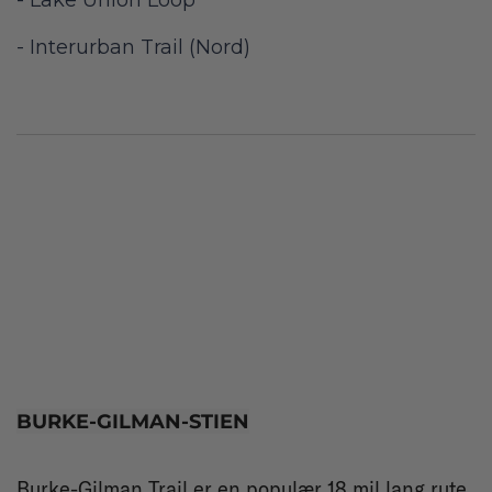
- Lake Union Loop
- Interurban Trail (Nord)
BURKE-GILMAN-STIEN
Burke-Gilman Trail er en populær 18 mil lang rute,