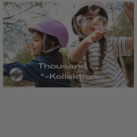
Thousand . „
“-Kollektion