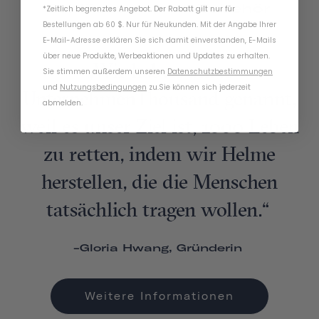
Schlösser
-Zubehör
*Zeitlich begrenztes Angebot. Der Rabatt gilt nur für
Bestellungen ab 60 $. Nur für Neukunden. Mit der Angabe Ihrer
E-Mail-Adresse erklären Sie sich damit einverstanden, E-Mails
über neue Produkte, Werbeaktionen und Updates zu erhalten.
„Wir haben unser
Sie stimmen außerdem unseren
Datenschutzbestimmungen
und
Nutzungsbedingungen
zu
.
Sie können sich jederzeit
UnternehmenThousand genannt,
abmelden.
weil es unser Ziel ist, 1000 Leben
zu retten, indem wir Helme
herstellen, die die Menschen
tatsächlich tragen wollen.“
-Gloria Hwang, Gründerin
Weitere Informationen