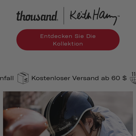
Entdecken Sie Die
Kollektion
Kostenloser Versand ab 60 $
110 %