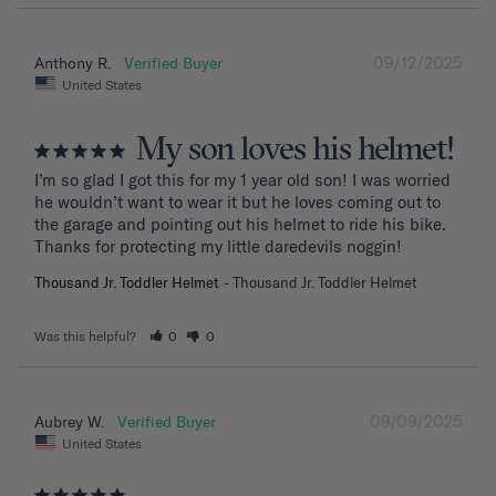
09/12/2025
Anthony R.
United States
My son loves his helmet!
I’m so glad I got this for my 1 year old son! I was worried 
he wouldn’t want to wear it but he loves coming out to 
the garage and pointing out his helmet to ride his bike. 
Thanks for protecting my little daredevils noggin!
Thousand Jr. Toddler Helmet
Thousand Jr. Toddler Helmet
Was this helpful?
0
0
09/09/2025
Aubrey W.
United States