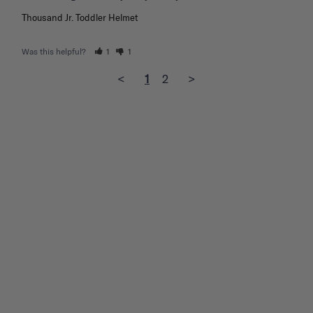
Thousand Jr. Toddler Helmet
Was this helpful?
1
1
<
1
2
>