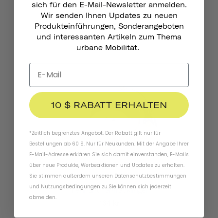
sich für den E-Mail-Newsletter anmelden.
Fahrradhandschuhe
Wir senden Ihnen Updates zu neuen
222 kr
Produkteinführungen, Sonderangeboten
und interessanten Artikeln zum Thema
urbane Mobilität.
10 $ RABATT ERHALTEN
*Zeitlich begrenztes Angebot. Der Rabatt gilt nur für
Bestellungen ab 60 $. Nur für Neukunden. Mit der Angabe Ihrer
E-Mail-Adresse erklären Sie sich damit einverstanden, E-Mails
über neue Produkte, Werbeaktionen und Updates zu erhalten.
Sie stimmen außerdem unseren
Datenschutzbestimmungen
und
Nutzungsbedingungen
zu
.
Sie können sich jederzeit
Pennant Fahrradklingel
abmelden.
164 kr