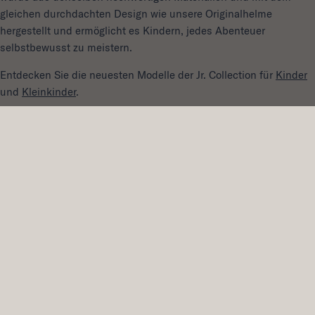
gleichen durchdachten Design wie unsere Originalhelme
hergestellt und ermöglicht es Kindern, jedes Abenteuer
selbstbewusst zu meistern.
Entdecken Sie die neuesten Modelle der Jr. Collection für
Kinder
und
Kleinkinder
.