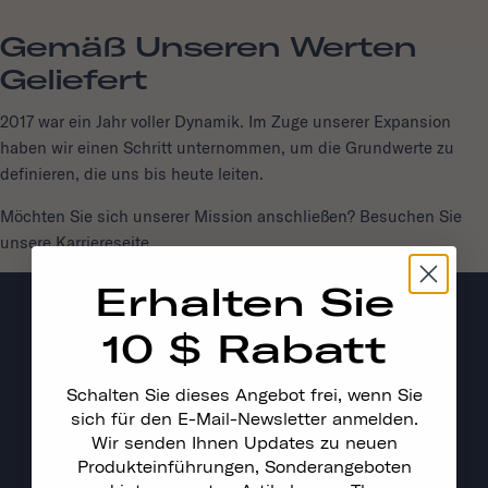
Gemäß Unseren Werten
Geliefert
2017 war ein Jahr voller Dynamik. Im Zuge unserer Expansion
haben wir einen Schritt unternommen, um die Grundwerte zu
definieren, die uns bis heute leiten.
Möchten Sie sich unserer Mission anschließen? Besuchen Sie
unsere
Karriereseite
.
Erhalten Sie
10 $ Rabatt
Schalten Sie dieses Angebot frei, wenn Sie
sich für den E-Mail-Newsletter anmelden.
Wir senden Ihnen Updates zu neuen
Produkteinführungen, Sonderangeboten