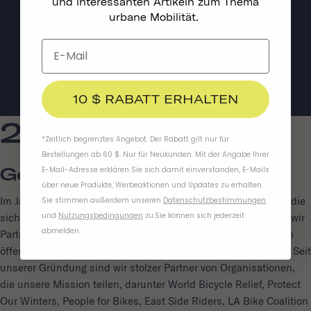
und interessanten Artikeln zum Thema
urbane Mobilität.
10 $ RABATT ERHALTEN
2018
*Zeitlich begrenztes Angebot. Der Rabatt gilt nur für
Bestellungen ab 60 $. Nur für Neukunden. Mit der Angabe Ihrer
Gemeinsam Dabei
E-Mail-Adresse erklären Sie sich damit einverstanden, E-Mails
über neue Produkte, Werbeaktionen und Updates zu erhalten.
Im Jahr 2018 haben wir Gemeinschaftsinitiativen unterstützt, die
Sie stimmen außerdem unseren
Datenschutzbestimmungen
und
Nutzungsbedingungen
zu
.
Sie können sich jederzeit
sich für sicherere und integrativere Straßen einsetzen, indem wir
abmelden.
Partnerschaften mit Healthy Active Streets und den autofreien
öffentlichen Veranstaltungen von CicLAvia eingegangen sind. Seit
unserer Gründung sind wir stolzer Partner von Organisationen,
die unsere Mission teilen, darunter World Bicycle Relief, Protect
Our Winters, People for Bikes, East Side Riders, LA Bike Coalition