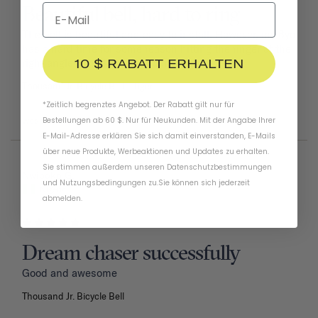
Beautiful bell, hard to ring
The bell is beautiful and easy to install. However, my 6yo 
has a hard time for some reason hitting the ringer at the 
10 $ RABATT ERHALTEN
right angle to make a clear ding sound.
Thousand Jr. Bicycle Bell
Tiger
*Zeitlich begrenztes Angebot. Der Rabatt gilt nur für
Bestellungen ab 60 $. Nur für Neukunden. Mit der Angabe Ihrer
Was this helpful?
1
0
E-Mail-Adresse erklären Sie sich damit einverstanden, E-Mails
über neue Produkte, Werbeaktionen und Updates zu erhalten.
Sie stimmen außerdem unseren
Datenschutzbestimmungen
02/11/2026
Nwiboko G.
und
Nutzungsbedingungen
zu
.
Sie können sich jederzeit
Nigeria
abmelden.
Dream chaser successfully
Good and awesome 
Thousand Jr. Bicycle Bell