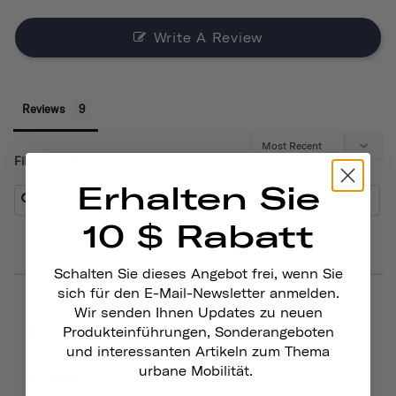
Write A Review
Reviews
Filter Reviews:
Erhalten Sie
10 $ Rabatt
Schalten Sie dieses Angebot frei, wenn Sie
sich für den E-Mail-Newsletter anmelden.
Wir senden Ihnen Updates zu neuen
03/15/2026
Julie D.
Produkteinführungen, Sonderangeboten
United States
und interessanten Artikeln zum Thema
urbane Mobilität.