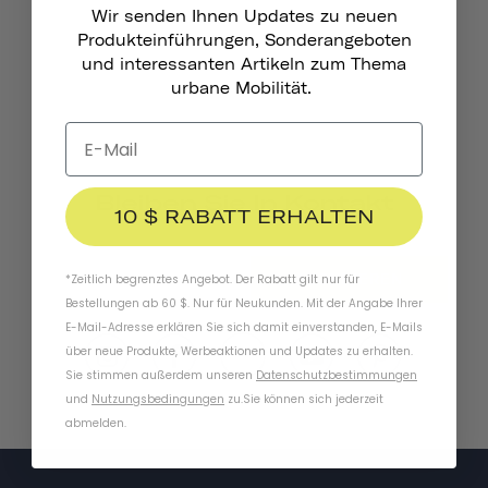
Wir senden Ihnen Updates zu neuen
Produkteinführungen, Sonderangeboten
und interessanten Artikeln zum Thema
urbane Mobilität.
Bleiben Sie In Kontakt
10 $ RABATT ERHALTEN
ABONNIEREN
*Zeitlich begrenztes Angebot. Der Rabatt gilt nur für
Bestellungen ab 60 $. Nur für Neukunden. Mit der Angabe Ihrer
E-Mail-Adresse erklären Sie sich damit einverstanden, E-Mails
über neue Produkte, Werbeaktionen und Updates zu erhalten.
Sie stimmen außerdem unseren
Datenschutzbestimmungen
und
Nutzungsbedingungen
zu
.
Sie können sich jederzeit
abmelden.