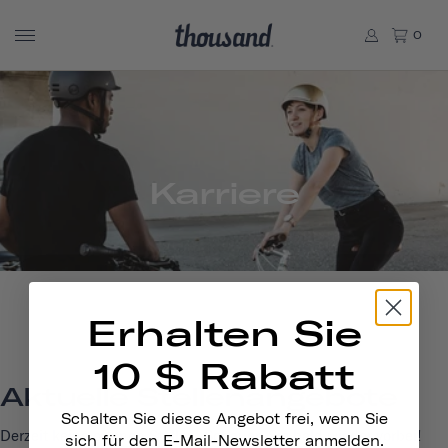
0
Karriere
Erhalten Sie
10 $ Rabatt
Aktuelle Stellenangebote
Schalten Sie dieses Angebot frei, wenn Sie
Derzeit keine offenen Stellen. Schauen Sie bald wieder vorbei!
sich für den E-Mail-Newsletter anmelden.