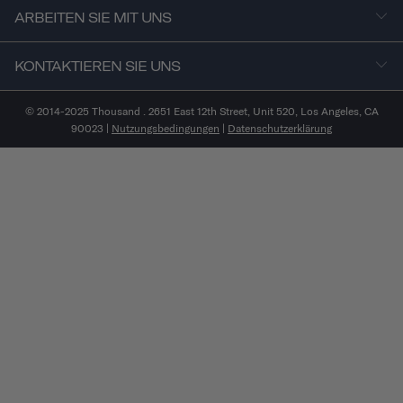
ARBEITEN SIE MIT UNS
KONTAKTIEREN SIE UNS
© 2014-2025 Thousand . 2651 East 12th Street, Unit 520, Los Angeles, CA
90023 |
Nutzungsbedingungen
|
Datenschutzerklärung