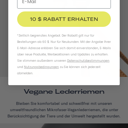
10 $ RABATT ERHALTEN
*Zeitlich begrenztes Angebot. Der Rabatt gilt nur für
Bestellungen ab 60 $. Nur für Neukunden. Mit der Angabe Ihrer
E-Mail-Adresse erklären Sie sich damit einverstanden, E-Mails
über neue Produkte, Werbeaktionen und Updates zu erhalten.
Sie stimmen außerdem unseren
Datenschutzbestimmungen
und
Nutzungsbedingungen
zu
.
Sie können sich jederzeit
abmelden.
Vegane Lederriemen
Bleiben Sie komfortabel und schweißfrei mit unseren
umweltfreundlichen Mikrofaser-Veganlederriemen, die unter
Berücksichtigung der Tiere und der Umwelt hergestellt wurden.