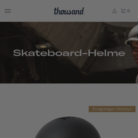
0
Skateboard-Helme
Endgültiger Verkauf