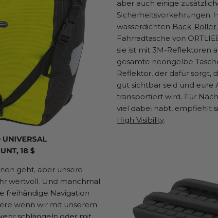
aber auch einige zusätzlic
Sicherheitsvorkehrungen. 
wasserdichten
Back-Roller H
Fahrradtasche von ORTLIEB
sie ist mit 3M-Reflektoren 
gesamte neongelbe Tasche 
Reflektor, der dafür sorgt, 
gut sichtbar seid und eure
transportiert wird. Für Näch
viel dabei habt, empfiehlt s
High Visibility
.
D UNIVERSAL
NT, 18 $
Ihnen geht, aber unsere
sehr wertvoll. Und manchmal
ne freihändige Navigation
ere wenn wir mit unserem
ehr schlängeln oder mit