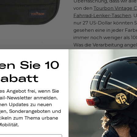
Überraschung, dass wir alle 
von den
Tourbon Vintage C
Fahrrad-Lenker-Taschen
. 
nur 27 US-Dollar könnten S
gesehen eine in jeder Far
immer noch weniger als 10
Was die Verarbeitung angeht
wunderschönen Lederriem
Lenker, am vorderen Oberr
en Sie 10
Gepäckträger Ihres Fahrrad
Außerdem besteht sie aus
Rabatt
gewachstem Canvas und ist 
Klima. Wenn Sie an Ihrem 
es Angebot frei, wenn Sie
schnallen Sie sie einfach ab
ail-Newsletter anmelden.
einen Rucksack oder eine 
nen Updates zu neuen
gen, Sonderangeboten und
Y SHOPPER RADTASCHE,
rtikeln zum Thema urbane
obilität.
Check. Sportkleidung