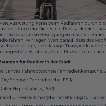
 von Ausrüstung kann beim Radfahren durch die 
usforderung sein. Sicher, ein Rucksack reicht aus
anchmal muss man Besorgungen machen, Bauer
dio fahren. Wir legen Wert darauf, dass das Radf
echs vielseitige, zuverlässige Transportlösungen
engestellt. Es ist Zeit, Ihren Rücken zu entlas
ösungen für Pendler in der Stadt
e Canvas Fahrradtaschen Fahrradlenkertasche, 
 City Shopper Fahrradtasche, 115 $
ller High Visibility, 165 $
eband Universal-Smartphonehalterung für Lenker,