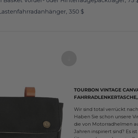
l Basket Vorder- oder Hinterradgepäckträger, 75 
Lastenfahrradanhänger, 350 $
TOURBON VINTAGE CANVA
FAHRRADLENKERTASCHE, 
Wir sind total verrückt nach
Haben Sie schon unsere V
die von Motorradhelmen au
Jahren inspiriert sind? Es is