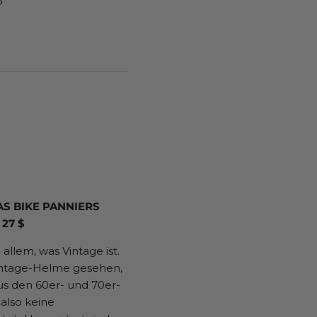
$
S BIKE PANNIERS
27 $
 allem, was Vintage ist.
intage-Helme gesehen,
s den 60er- und 70er-
t also keine