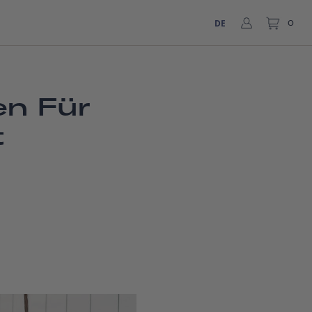
DE
0
en Für
t