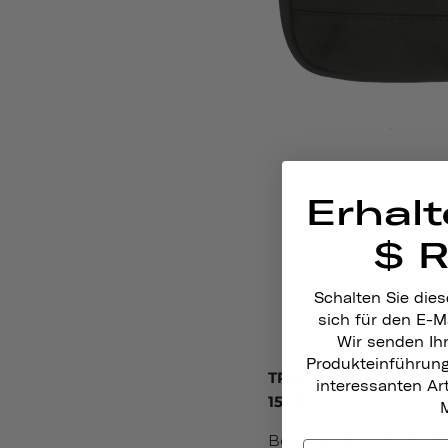
Erhalt
$ 
Schalten Sie dies
sich für den E-M
Wir senden Ih
Produkteinführun
TREK BONTRAGER CIT
interessanten A
155 $
M
Besorgungen machen? 