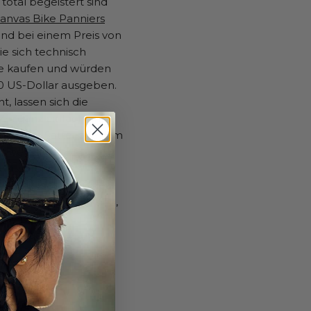
total begeistert sind
anvas Bike Panniers
Und bei einem Preis von
ie sich technisch
be kaufen und würden
0 US-Dollar ausgeben.
, lassen sich die
en ganz einfach am
ohr, am Sattel oder am
s befestigen.
 wasserdichtem,
somit ideal für jedes
Ziel angekommen sind,
 und stecken Sie sie in
Tragetasche.